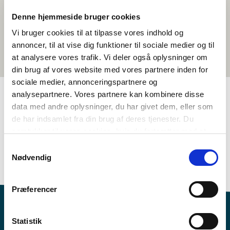
Denne hjemmeside bruger cookies
Vi bruger cookies til at tilpasse vores indhold og
annoncer, til at vise dig funktioner til sociale medier og til
at analysere vores trafik. Vi deler også oplysninger om
din brug af vores website med vores partnere inden for
sociale medier, annonceringspartnere og
analysepartnere. Vores partnere kan kombinere disse
data med andre oplysninger, du har givet dem, eller som
TAGS
de har indsamlet fra din brug af deres tjenester. Du
samtykker til vores cookies, hvis du fortsætter med at
Samfunnsfag
Aktivitetsframlegg
anvende vores hjemmeside.
Økonomi og velferd
Samtykkevalg
Nødvendig
Politiske problemstillingar i Norden
1-3 skuletimar
Præferencer
Statistik