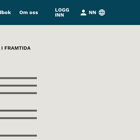
LOGG
dbok
Om oss
NN
INN
 I FRAMTIDA