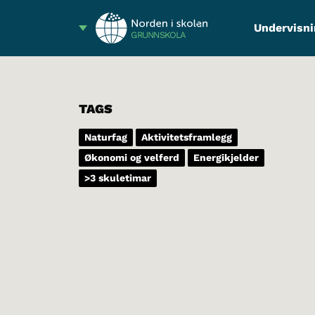
Undervisni
GRUNNSKOLA
TAGS
Naturfag
Aktivitetsframlegg
Økonomi og velferd
Energikjelder
>3 skuletimar