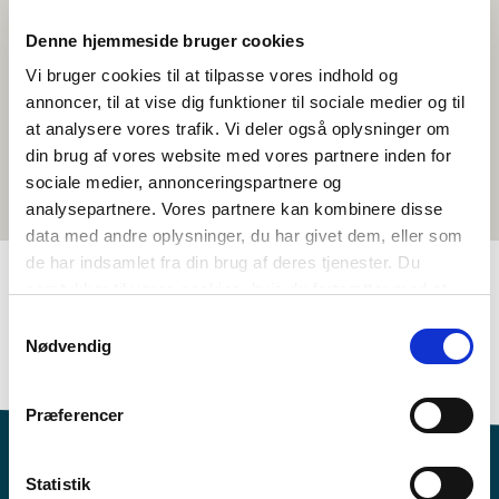
Denne hjemmeside bruger cookies
Vi bruger cookies til at tilpasse vores indhold og
annoncer, til at vise dig funktioner til sociale medier og til
at analysere vores trafik. Vi deler også oplysninger om
din brug af vores website med vores partnere inden for
sociale medier, annonceringspartnere og
analysepartnere. Vores partnere kan kombinere disse
data med andre oplysninger, du har givet dem, eller som
de har indsamlet fra din brug af deres tjenester. Du
samtykker til vores cookies, hvis du fortsætter med at
anvende vores hjemmeside.
TAGS
Samtykkevalg
Nødvendig
Språk
Aktivitetsframlegg
<1 skuletime
Præferencer
Statistik