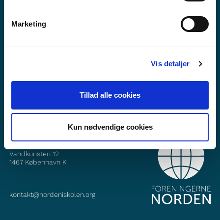
Marketing
Vil du vite meir om Norden i skolen?
Abonner på vårt nyheitsbrev
Vis detaljer
Følg oss på Facebook
Følg oss på Instagram
Tillad alle cookies
Kun nødvendige cookies
KONTAKT
Foreningerne Nordens Forbund
Vandkunsten 12
1467
København K
kontakt@nordeniskolen.org