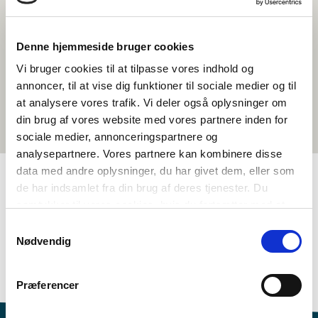
Denne hjemmeside bruger cookies
Vi bruger cookies til at tilpasse vores indhold og
annoncer, til at vise dig funktioner til sociale medier og til
at analysere vores trafik. Vi deler også oplysninger om
din brug af vores website med vores partnere inden for
sociale medier, annonceringspartnere og
analysepartnere. Vores partnere kan kombinere disse
data med andre oplysninger, du har givet dem, eller som
de har indsamlet fra din brug af deres tjenester. Du
TAGS
samtykker til vores cookies, hvis du fortsætter med at
anvende vores hjemmeside.
Samtykkevalg
Språk
Aktivitetsframlegg
Kreativ skriving
Nødvendig
Nordisk litteraturforståing
Nordisk kulturforståing
>3 skuletimar
Præferencer