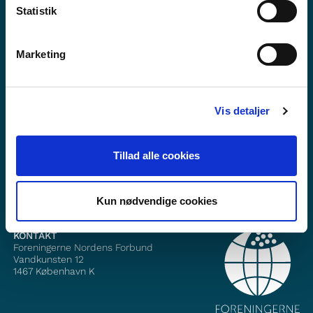
Statistik
Marketing
Vil du vite meir om Norden i skolen?
Abonner på vårt nyheitsbrev
Vis detaljer
Følg oss på Facebook
Tillad alle cookies
Følg oss på Instagram
Kun nødvendige cookies
KONTAKT
Foreningerne Nordens Forbund
Vandkunsten 12
1467
København K