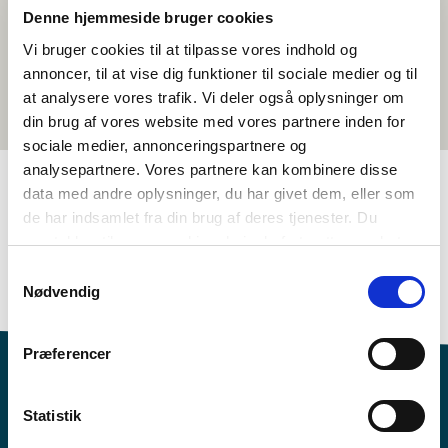
Denne hjemmeside bruger cookies
Vi bruger cookies til at tilpasse vores indhold og
annoncer, til at vise dig funktioner til sociale medier og til
at analysere vores trafik. Vi deler også oplysninger om
din brug af vores website med vores partnere inden for
sociale medier, annonceringspartnere og
analysepartnere. Vores partnere kan kombinere disse
data med andre oplysninger, du har givet dem, eller som
de har indsamlet fra din brug af deres tjenester. Du
TAGS
samtykker til vores cookies, hvis du fortsætter med at
Samfunnsfag
Aktivitetsframlegg
anvende vores hjemmeside.
Samtykkevalg
Økonomi og velferd
1-3 skuletimar
Nødvendig
Præferencer
Statistik