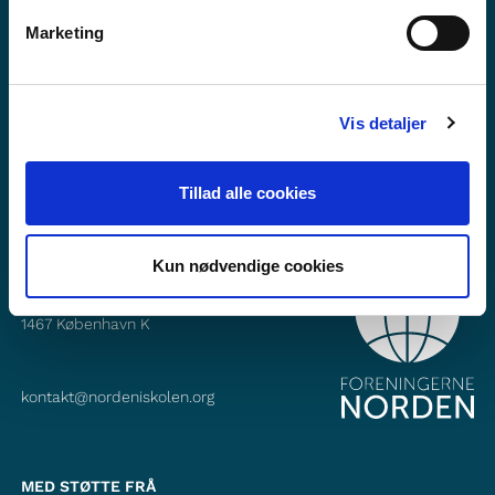
Vil du vite meir om Norden i skolen?
Marketing
Abonner på vårt nyheitsbrev
Følg oss på Facebook
Vis detaljer
Følg oss på Instagram
Tillad alle cookies
Kun nødvendige cookies
KONTAKT
Foreningerne Nordens Forbund
Vandkunsten 12
1467
København K
kontakt@nordeniskolen.org
MED STØTTE FRÅ