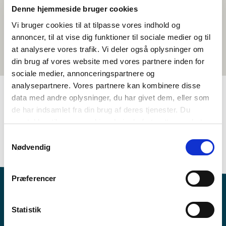
Denne hjemmeside bruger cookies
Vi bruger cookies til at tilpasse vores indhold og
annoncer, til at vise dig funktioner til sociale medier og til
at analysere vores trafik. Vi deler også oplysninger om
din brug af vores website med vores partnere inden for
sociale medier, annonceringspartnere og
analysepartnere. Vores partnere kan kombinere disse
data med andre oplysninger, du har givet dem, eller som
de har indsamlet fra din brug af deres tjenester. Du
TAGS
samtykker til vores cookies, hvis du fortsætter med at
8.-10. klasse
Språk
Kortfilm
anvende vores hjemmeside.
Samtykkevalg
Nordisk kulturforståing
Dansk
<1 skuletime
Nødvendig
Præferencer
Statistik