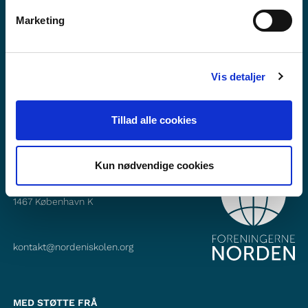
Vil du vite meir om Norden i skolen?
Marketing
Abonner på vårt nyheitsbrev
Følg oss på Facebook
Vis detaljer
Følg oss på Instagram
Tillad alle cookies
Kun nødvendige cookies
KONTAKT
Foreningerne Nordens Forbund
Vandkunsten 12
1467
København K
kontakt@nordeniskolen.org
MED STØTTE FRÅ