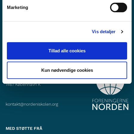
Vil du vite meir om Norden i skolen?
Marketing
Abonner på vårt nyheitsbrev
Følg oss på Facebook
Vis detaljer
Følg oss på Instagram
Tillad alle cookies
KONTAKT
Kun nødvendige cookies
Foreningerne Nordens Forbund
Vandkunsten 12
1467
København K
kontakt@nordeniskolen.org
MED STØTTE FRÅ