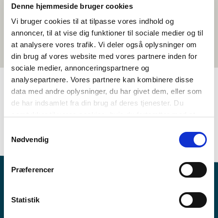
Denne hjemmeside bruger cookies
Vi bruger cookies til at tilpasse vores indhold og
annoncer, til at vise dig funktioner til sociale medier og til
at analysere vores trafik. Vi deler også oplysninger om
din brug af vores website med vores partnere inden for
sociale medier, annonceringspartnere og
analysepartnere. Vores partnere kan kombinere disse
data med andre oplysninger, du har givet dem, eller som
TAGS
de har indsamlet fra din brug af deres tjenester. Du
samtykker til vores cookies, hvis du fortsætter med at
Språk
Aktivitetsframlegg
anvende vores hjemmeside.
Samtykkevalg
Språkforståing – munnleg (DA, NO, SV)
>3 skuletimar
Nødvendig
Præferencer
Statistik