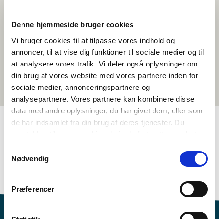
Denne hjemmeside bruger cookies
Vi bruger cookies til at tilpasse vores indhold og
annoncer, til at vise dig funktioner til sociale medier og til
at analysere vores trafik. Vi deler også oplysninger om
din brug af vores website med vores partnere inden for
sociale medier, annonceringspartnere og
analysepartnere. Vores partnere kan kombinere disse
data med andre oplysninger, du har givet dem, eller som
de har indsamlet fra din brug af deres tjenester. Du
samtykker til vores cookies, hvis du fortsætter med at
TAGS
anvende vores hjemmeside.
Samtykkevalg
Språk
Aktivitetsframlegg
Nordisk litteraturforståing
Nødvendig
Nordisk kulturforståing
1-3 skuletimar
Præferencer