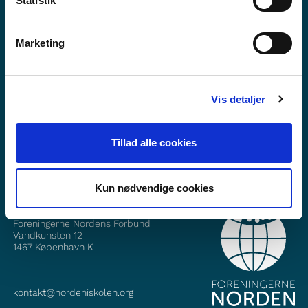
Statistik
Marketing
Vil du vite meir om Norden i skolen?
Abonner på vårt nyheitsbrev
Vis detaljer
Følg oss på Facebook
Tillad alle cookies
Følg oss på Instagram
Kun nødvendige cookies
KONTAKT
Foreningerne Nordens Forbund
Vandkunsten 12
1467
København K
kontakt@nordeniskolen.org