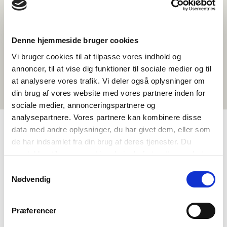
Denne hjemmeside bruger cookies
Vi bruger cookies til at tilpasse vores indhold og
annoncer, til at vise dig funktioner til sociale medier og til
at analysere vores trafik. Vi deler også oplysninger om
din brug af vores website med vores partnere inden for
sociale medier, annonceringspartnere og
analysepartnere. Vores partnere kan kombinere disse
data med andre oplysninger, du har givet dem, eller som
de har indsamlet fra din brug af deres tjenester. Du
TAGS
samtykker til vores cookies, hvis du fortsætter med at
Språk
Litteratur
anvende vores hjemmeside.
Samtykkevalg
Språkforståing – skriftleg (DA, NO, SV)
Nødvendig
Språkforståing - nabospråkundervisning
Nordisk litteraturforståing
1-3 skuletimar
Præferencer