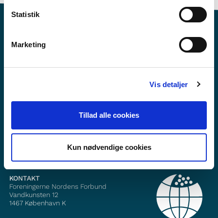
Statistik
Marketing
Vil du vite meir om Norden i skolen?
Vis detaljer
Abonner på vårt nyheitsbrev
Følg oss på Facebook
Tillad alle cookies
Følg oss på Instagram
Kun nødvendige cookies
KONTAKT
Foreningerne Nordens Forbund
Vandkunsten 12
1467
København K