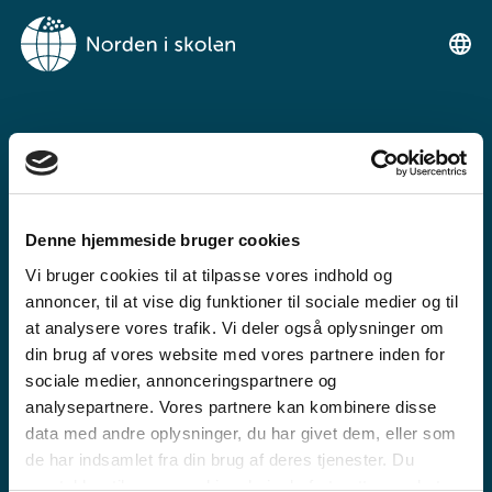
VELKOMMEN TIL
NORDEN I SKOLEN
Denne hjemmeside bruger cookies
Ein gratis undervisningsplattform for
Vi bruger cookies til at tilpasse vores indhold og
grunnskulen og den vidaregåande skule
annoncer, til at vise dig funktioner til sociale medier og til
at analysere vores trafik. Vi deler også oplysninger om
din brug af vores website med vores partnere inden for
sociale medier, annonceringspartnere og
analysepartnere. Vores partnere kan kombinere disse
data med andre oplysninger, du har givet dem, eller som
de har indsamlet fra din brug af deres tjenester. Du
GRUNNSKULE
samtykker til vores cookies, hvis du fortsætter med at