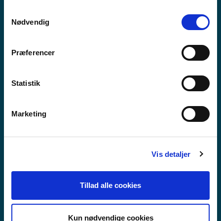
anvende vores hjemmeside.
Samtykkevalg
Nødvendig
Præferencer
Statistik
Marketing
Vis detaljer
VIDAREGÅANDE SKULE
Tillad alle cookies
Kun nødvendige cookies