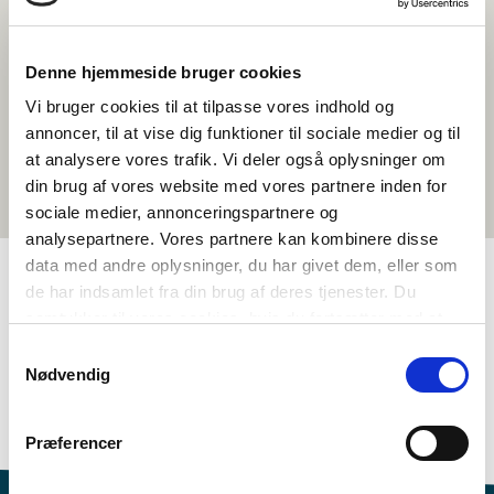
Denne hjemmeside bruger cookies
Vi bruger cookies til at tilpasse vores indhold og
annoncer, til at vise dig funktioner til sociale medier og til
at analysere vores trafik. Vi deler også oplysninger om
din brug af vores website med vores partnere inden for
sociale medier, annonceringspartnere og
analysepartnere. Vores partnere kan kombinere disse
data med andre oplysninger, du har givet dem, eller som
de har indsamlet fra din brug af deres tjenester. Du
TAGS
samtykker til vores cookies, hvis du fortsætter med at
anvende vores hjemmeside.
Samtykkevalg
Samfunnsfag
Aktivitetsframlegg (vennskapsklasse)
Nødvendig
Politiske problemstillingar i Norden
Økonomi og velferd
1-3 skuletimar
Præferencer