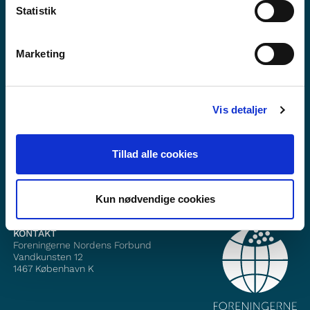
Statistik
Marketing
Vil du vite meir om Norden i skolen?
Abonner på vårt nyheitsbrev
Vis detaljer
Følg oss på Facebook
Tillad alle cookies
Følg oss på Instagram
Kun nødvendige cookies
KONTAKT
Foreningerne Nordens Forbund
Vandkunsten 12
1467
København K