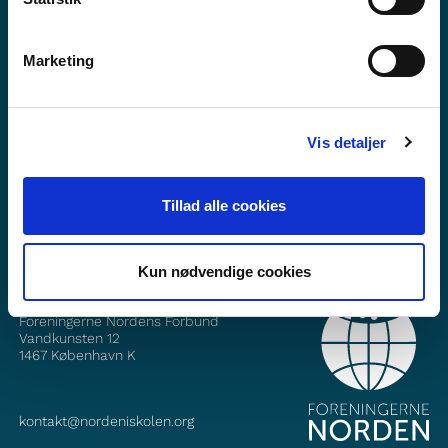
Marketing
Vil du vite meir om Norden i skolen?
Abonner på vårt nyheitsbrev
Vis detaljer
Følg oss på Facebook
Følg oss på Instagram
Tillad alle cookies
Kun nødvendige cookies
KONTAKT
Foreningerne Nordens Forbund
Vandkunsten 12
1467
København K
kontakt@nordeniskolen.org