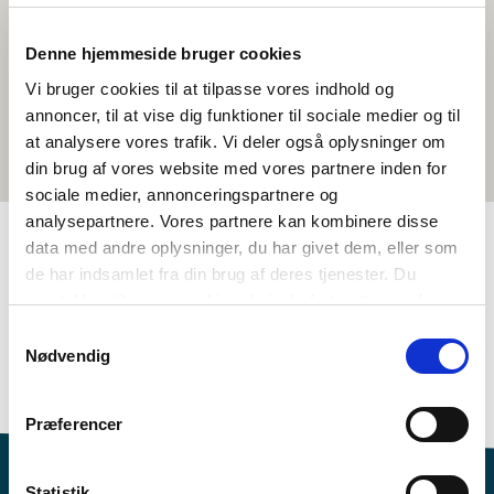
Denne hjemmeside bruger cookies
Vi bruger cookies til at tilpasse vores indhold og
annoncer, til at vise dig funktioner til sociale medier og til
at analysere vores trafik. Vi deler også oplysninger om
din brug af vores website med vores partnere inden for
sociale medier, annonceringspartnere og
analysepartnere. Vores partnere kan kombinere disse
data med andre oplysninger, du har givet dem, eller som
de har indsamlet fra din brug af deres tjenester. Du
TAGS
samtykker til vores cookies, hvis du fortsætter med at
Språk
Litteratur
Eventyr og sagn
anvende vores hjemmeside.
Samtykkevalg
Språkforståing - nabospråkundervisning
Geografi
Nødvendig
<1 skuletime
Præferencer
Statistik