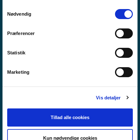
anvende vores hjemmeside.
Samtykkevalg
Nødvendig
Præferencer
Statistik
Marketing
Vis detaljer
VIDAREGÅANDE SKULE
Tillad alle cookies
Kun nødvendige cookies