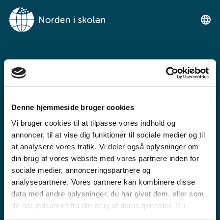
VELKOMMEN TIL
NORDEN I SKOLEN
Denne hjemmeside bruger cookies
Ein gratis undervisningsplattform for
Vi bruger cookies til at tilpasse vores indhold og
grunnskulen og den vidaregåande skule
annoncer, til at vise dig funktioner til sociale medier og til
at analysere vores trafik. Vi deler også oplysninger om
din brug af vores website med vores partnere inden for
sociale medier, annonceringspartnere og
analysepartnere. Vores partnere kan kombinere disse
data med andre oplysninger, du har givet dem, eller som
de har indsamlet fra din brug af deres tjenester. Du
GRUNNSKULE
samtykker til vores cookies, hvis du fortsætter med at