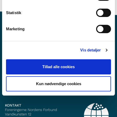
Statistik
Marketing
Vil du vite meir om Norden i skolen?
Vis detaljer
Abonner på vårt nyheitsbrev
Tillad alle cookies
Følg oss på Facebook
Følg oss på Instagram
Kun nødvendige cookies
KONTAKT
Foreningerne Nordens Forbund
Vandkunsten 12