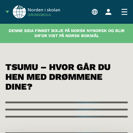
GRUNNSKOLA
DENNE SIDA FINNST IKKJE PÅ NORSK NYNORSK OG BLIR
DIFOR VIST PÅ NORSK BOKMÅL
TSUMU – HVOR GÅR DU
HEN MED DRØMMENE
DINE?