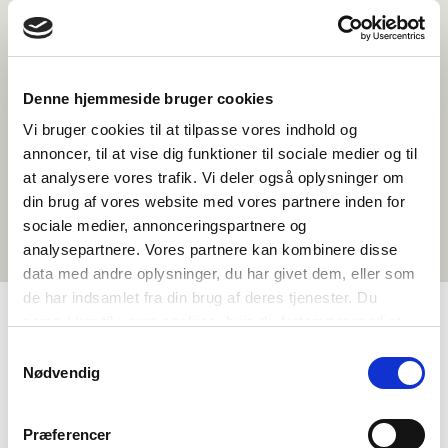
Denne hjemmeside bruger cookies
Vi bruger cookies til at tilpasse vores indhold og
annoncer, til at vise dig funktioner til sociale medier og til
at analysere vores trafik. Vi deler også oplysninger om
din brug af vores website med vores partnere inden for
sociale medier, annonceringspartnere og
analysepartnere. Vores partnere kan kombinere disse
data med andre oplysninger, du har givet dem, eller som
de har indsamlet fra din brug af deres tjenester. Du
samtykker til vores cookies, hvis du fortsætter med at
anvende vores hjemmeside.
TAGS
Samtykkevalg
Nødvendig
8.-10. klasse
Språk
Samfunnsfag
Dokumentarfilm
Nordisk kulturforståelse
Identitet
Grønlandsk
Præferencer
1-3 leksjoner