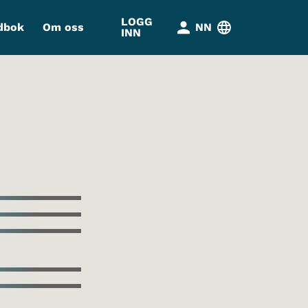
LOGG
dbok
Om oss
NN
INN