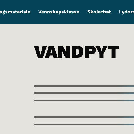
ngsmateriale
Vennskapsklasse
Skolechat
Lydor
VANDPYT