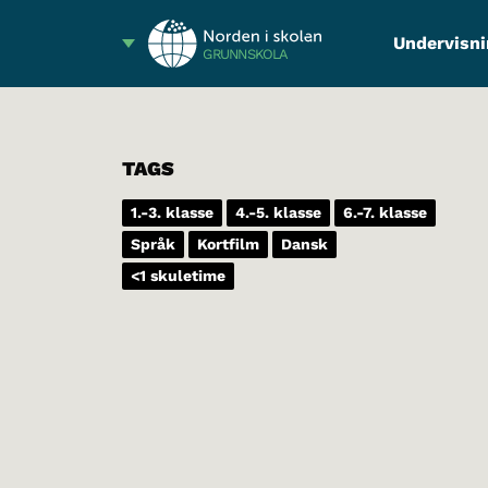
Undervisni
GRUNNSKOLA
TAGS
1.-3. klasse
4.-5. klasse
6.-7. klasse
Språk
Kortfilm
Dansk
<1 skuletime