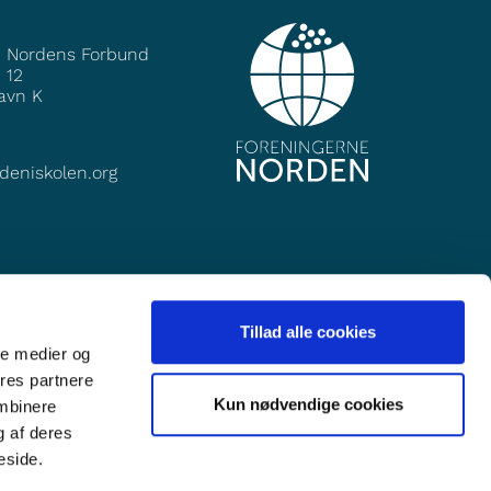
e Nordens Forbund
 12
avn K
deniskolen.org
Tillad alle cookies
ale medier og
ores partnere
Kun nødvendige cookies
ombinere
g af deres
eside.