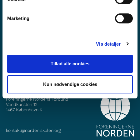
Marketing
Vil du vite meir om Norden i skolen?
Abonner på vårt nyheitsbrev
Vis detaljer
Følg oss på Facebook
Følg oss på Instagram
Tillad alle cookies
Kun nødvendige cookies
KONTAKT
Foreningerne Nordens Forbund
Vandkunsten 12
1467
København K
kontakt@nordeniskolen.org