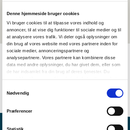
Denne hjemmeside bruger cookies
Vi bruger cookies til at tilpasse vores indhold og
annoncer, til at vise dig funktioner til sociale medier og til
at analysere vores trafik. Vi deler også oplysninger om
din brug af vores website med vores partnere inden for
sociale medier, annonceringspartnere og
analysepartnere. Vores partnere kan kombinere disse
TAGS
data med andre oplysninger, du har givet dem, eller som
de har indsamlet fra din brug af deres tjenester. Du
Språk
Litteratur
Aktivitetsframlegg
samtykker til vores cookies, hvis du fortsætter med at
Språkforståing - nabospråkundervisning
anvende vores hjemmeside.
Samtykkevalg
Kunnskap om nordisk språk
Færøysk
Islandsk
Nødvendig
Norsk (nynorsk)
1-3 skuletimar
Præferencer
Statistik