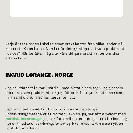
Varje år tar Norden i skolan emot praktikanter från olika länder på
kontoret i Köpenhamn. Men hur är det egentligen att vara praktikant
hos oss? Här berättar några av våra tidigare praktikanter om sina
erfarenheter.
INGRID LORANGE, NORGE
Jeg er utdannet lektor i nordisk med historie som fag 2, og gjennom
tiden min som praktikant har jeg fått bruk for mye fra utdannelsen
min, samtidig som jeg har lært mye nytt.
Jeg har blant annet fått bidra til å utvikle mange nye
undervisningsmaterialer til Norden i skolen, jeg har fått arbeidet med
Nordisk litteraturuge
, jeg har forhandlet frem rettigheter til tekster og
filmer til ulike undervisningsforløp og ikke minst lært masse nytt om
nordisk samarbeid!