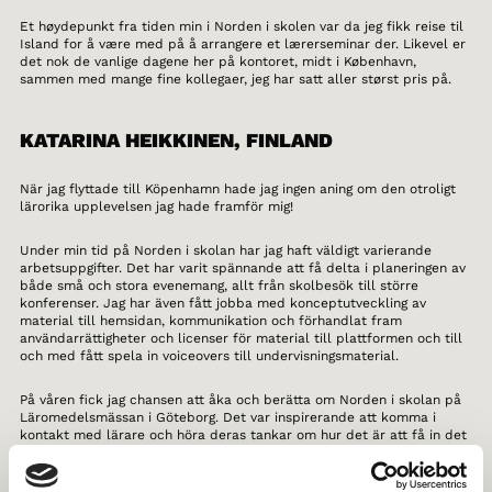
Et høydepunkt fra tiden min i Norden i skolen var da jeg fikk reise til
Island for å være med på å arrangere et lærerseminar der. Likevel er
det nok de vanlige dagene her på kontoret, midt i København,
sammen med mange fine kollegaer, jeg har satt aller størst pris på.
KATARINA HEIKKINEN, FINLAND
När jag flyttade till Köpenhamn hade jag ingen aning om den otroligt
lärorika upplevelsen jag hade framför mig!
Under min tid på Norden i skolan har jag haft väldigt varierande
arbetsuppgifter. Det har varit spännande att få delta i planeringen av
både små och stora evenemang, allt från skolbesök till större
konferenser. Jag har även fått jobba med konceptutveckling av
material till hemsidan, kommunikation och förhandlat fram
användarrättigheter och licenser för material till plattformen och till
och med fått spela in voiceovers till undervisningsmaterial.
På våren fick jag chansen att åka och berätta om Norden i skolan på
Läromedelsmässan i Göteborg. Det var inspirerande att komma i
kontakt med lärare och höra deras tankar om hur det är att få in det
nordiska perspektivet i undervisningen och vilken typ av material de
gärna vill se mer av.