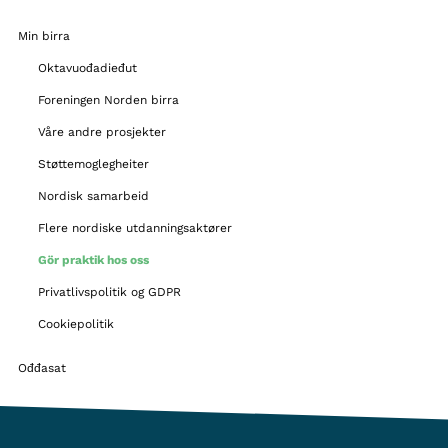
Min birra
Oktavuođadieđut
Foreningen Norden birra
Våre andre prosjekter
Støttemoglegheiter
Nordisk samarbeid
Flere nordiske utdanningsaktører
Gör praktik hos oss
Privatlivspolitik og GDPR
Cookiepolitik
Ođđasat