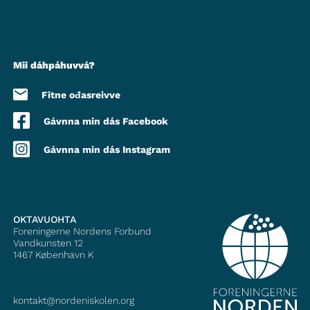
Mii dáhpáhuvvá?
Fitne ođasreivve
Gávnna min dás Facebook
Gávnna min dás Instagram
OKTAVUOHTA
Foreningerne Nordens Forbund
Vandkunsten 12
1467
København K
kontakt@nordeniskolen.org