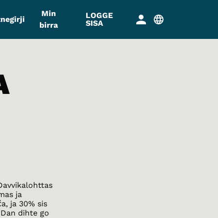
Min
LOGGE
negirji
SISA
birra
A
Davvikalohttas
mas ja
a, ja 30% sis
 Dan dihte go