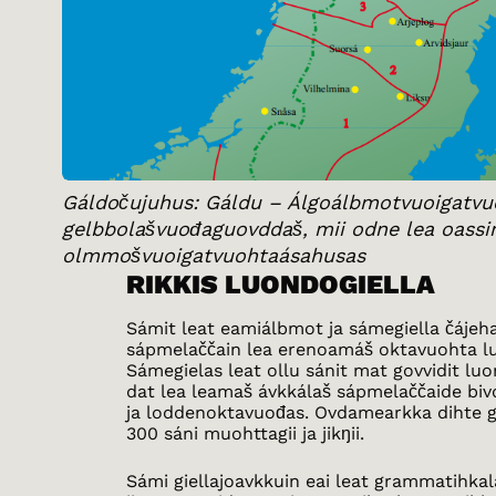
Gáldočujuhus: Gáldu – Álgoálbmotvuoigatvu
gelbbolašvuođaguovddaš, mii odne lea oassi
olmmošvuoigatvuohtaásahusas
RIKKIS LUONDOGIELLA
Sámit leat eamiálbmot ja sámegiella čájeh
sápmelaččain lea erenoamáš oktavuohta l
Sámegielas leat ollu sánit mat govvidit luon
dat lea leamaš ávkkálaš sápmelaččaide biv
ja loddenoktavuođas. Ovdamearkka dihte g
300 sáni muohttagii ja jikŋii.
Sámi giellajoavkkuin eai leat grammatihkal