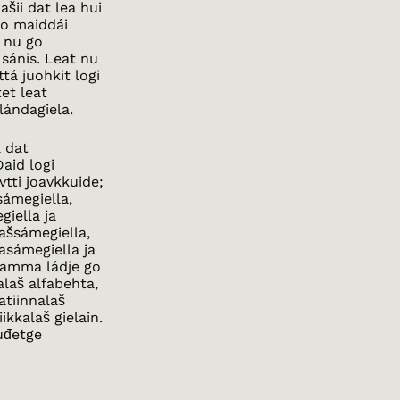
šii dat lea hui
go maiddái
, nu go
sánis. Leat nu
tá juohkit logi
et leat
lándagiela.
a dat
aid logi
vtti joavkkuide;
sámegiella,
giella ja
rašsámegiella,
asámegiella ja
Seamma ládje go
alaš alfabehta,
atiinnalaš
ikkalaš gielain.
uđetge