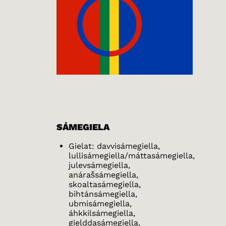
SÁMEGIELA
Gielat: davvisámegiella,
lullisámegiella/máttasámegiella,
julevsámegiella,
anárašsámegiella,
skoaltasámegiella,
bihtánsámegiella,
ubmisámegiella,
áhkkilsámegiella,
gielddasámegiella,