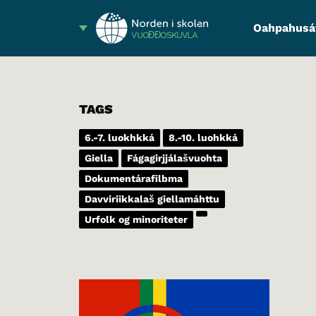
Oahpahusá
VUOĐĐOSKUVLA
TAGS
6.-7. luokhkká
8.-10. luohkká
Giella
Fágagirjjálašvuohta
Dokumentárafilbma
Davviriikkalaš giellamáhttu
Urfolk og minoriteter