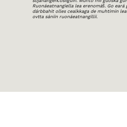
sojahangehčosiiguin. Muhto mii guoská guh
Ruonáeatnangiella lea erenomáš. Go eará g
dárbbahit olles cealkkaga de muhtimin lea
ovtta sániin ruonáeatnangillii.