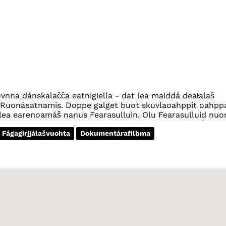
ljovnna dánskalačča eatnigiella - dat lea maiddá deaŧalaš
ja Ruonáeatnamis. Doppe galget buot skuvlaoahppit oahpp
a lea earenoamáš nanus Fearasulluin. Olu Fearasulluid nuo
žaset eatnigillii. Dánskkagiella lea dasa lassin deaŧalaš
Fágagirjjálašvuohta
Dokumentárafilbma