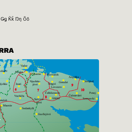
ǧ Ǥǥ Ǩǩ Ŋŋ Õõ
IRRA