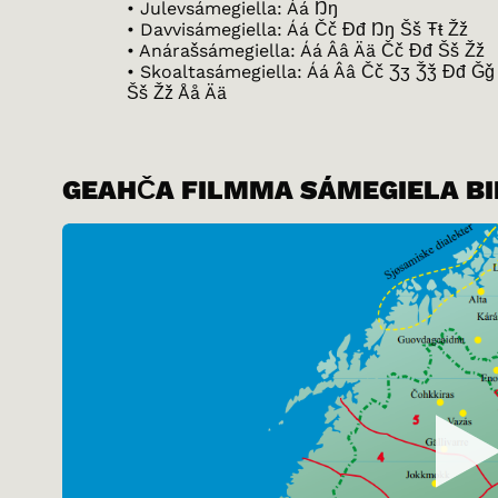
• Julevsámegiella: Áá Ŋŋ
• Davvisámegiella: Áá Čč Đđ Ŋŋ Šš Ŧŧ Žž
• Anárašsámegiella: Áá Ââ Ää Čč Đđ Šš Žž
• Skoaltasámegiella: Áá Ââ Čč Ʒʒ Ǯǯ Đđ Ǧ
Šš Žž Åå Ää
GEAHČA FILMMA SÁMEGIELA B