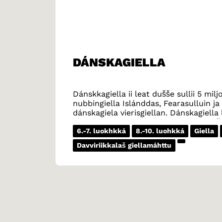
DÁNSKAGIELLA
Dánskkagiella ii leat dušše sullii 5 mi
nubbingiella Islánddas, Fearasulluin 
dánskagiela vierisgiellan. Dánskagiell
lohket ovdal girjjiid dánskkagillii go ie
unnitlohkogiella davvi Duiskkas.
6.-7. luokhkká
8.-10. luohkká
Giella
Davviriikkalaš giellamáhttu