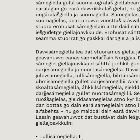
sámegiella gullá suoma-ugralaš giellabearra
earálágan go eará davvriikkalaš gielat, nu 
ungáralašgiella ja suomagiella. Sámegielas
suomagielas, deattuhuvvo vuosttaš stávval 
stuora erohusat sámegielain ahte daid sáht
iešguđetge giellajoavkkuide. Erohusat sáhtt
seamma stuorrat go gaskkal dárogiela ja is
Davvisámegiella lea dat stuoramus giella j
geavahuvvo eanas sápmelaččain Norggas. D
sámegiel giellajoavkkuid sáhttá juohkit guo
oarjesámegiella ja nuortasámegiella. Davvi
julevsámegiella, lullisámegiella, bihtánsáme
ubmisámegiella gullet oarjesámegillii. Aná
skoaltasámegiella, áhkkilsámegiella, gieldd
darjjesámegiella gullet nuortasámegillii. 
ruoššagielas, gielddasámegielas atno kyrill
dan bottas go dain eará sámegielain atno l
alfabehta – nu go maiddái dain eará davviri
Lassin geavahuvvot dát bustávat dain iešg
giellajoavkkuin:
• Lullisámegiella: Ïï