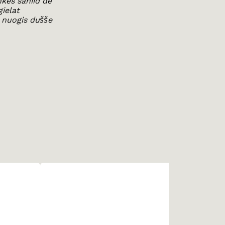
kes sániid de
ielat
 nuogis dušše