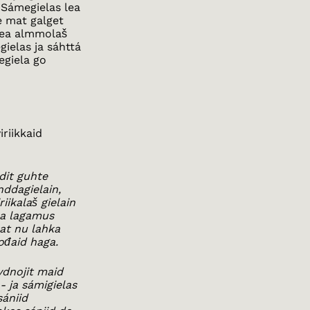
. Sámegielas lea
e mat galget
 lea almmolaš
gielas ja sáhttá
egiela go
riikkaid
dit guhte
nddagielain,
iikalaš gielain
ela lagamus
eat nu lahka
ođaid haga.
vdnojit maid
 ja sámigielas
ániid