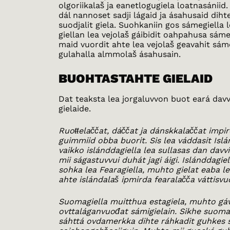
olgoriikalaš ja eanetlogugiela loatnasániid
dál nannoset sadji lágaid ja ásahusaid diht
suodjalit giela. Suohkaniin gos sámegiella
giellan lea vejolaš gáibidit oahpahusa sáme
maid vuordit ahte lea vejolaš geavahit sám
gulahalla almmolaš ásahusain.
BUOHTASTAHTE GIELAID
Dat teaksta lea jorgaluvvon buot eará davvi
gielaide.
Ruoŧŧelaččat, dáččat ja dánskkalaččat impir
guimmiid obba buorit. Sis lea váddasit Islá
vaikko islánddagiella lea sullasas dan davvir
mii ságastuvvui duhát jagi áigi. Islánddagi
sohka lea Fearagiella, muhto gielat eaba l
ahte islándalaš ipmirda fearalačča váttisvu
Suomagiella muitthua estagiela, muhto gá
ovttaláganvuođat sámigielain. Sikhe suoma-
sáhttá ovdamerkka dihte ráhkadit guhkes s