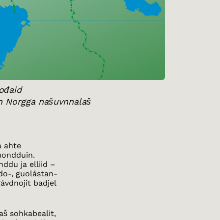
ođaid
n Norgga našuvnnalaš
a ahte
uondduin.
ddu ja elliid –
do-, guolástan-
ávdnojit badjel
aš sohkabealit,