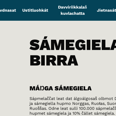
Davviriikkalaš
vdnasat
Ustitluohkát
Jietnasát
kuvlachatta
SÁMEGIEL
BIRRA
MÁŊGA SÁMEGIELA
Sápmelaččat leat dat álgoálgosaš olbmot 
ja sámegiella hupmo Norggas, Ruoŧas, Suo
Ruoššas. Odne leat sulli 100.000 sápmelačč
hupmet sámegiela ja 10% čállet sámegiela.