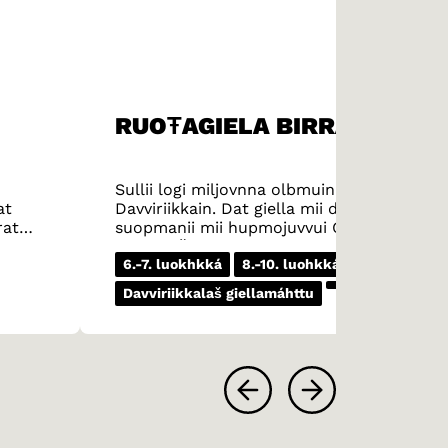
RUOŦAGIELA BIRRA
Sullii logi miljovnna olbmuin geat hupmet r
at
Davviriikkain. Dat giella mii dávjá gohčocd
rat
suopmanii mii hupmojuvvui Gaska-Ruoŧas 1
báikkálaš suopmanat ellet viidáseappot. 
suopmana maid lea álki dovdat. Skånsk lea á
6.-7. luokhkká
8.-10. luohkká
Giella
Fága
Gotlandsk lea dovvdus vokálaovttastemiigui
Davviriikkalaš giellamáhttu
ovdamearkka dugte haust dan sadjái go höst