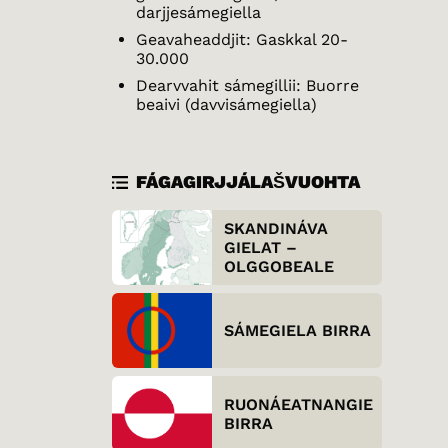
darjjesámegiella
Geavaheaddjit: Gaskkal 20-
30.000
Dearvvahit sámegillii: Buorre
beaivi (davvisámegiella)
FÁGAGIRJJÁLAŠVUOHTA
SKANDINÁVA
GIELAT –
OLGGOBEALE
SÁMEGIELA BIRRA
RUONÁEATNANGIELA
BIRRA