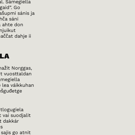
al. Sámegiella
agaid”. Go
ašupmi sánis ja
hča sáni
ša ahte don
njuikut
aččat dahje ii
ELA
mažit Norggas,
it vuosttaldan
ámegiella
e lea váikkuhan
iešguđetge
tlogugiela
 vai suodjalit
it dakkár
os
sajis go atnit