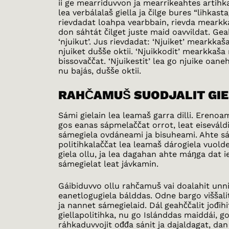
ii ge mearriduvvon ja mearrikeahtes artihk
lea verbálalaš giella ja čilge bures “lihkast
rievdadat loahpa vearbbain, rievda mearkk
don sáhtát čilget juste maid oavvildat. Gea
‘njuikut’. Jus rievdadat: ‘Njuiket’ mearkka
njuiket dušše oktii. ‘Njuikkodit’ mearkkaša 
bissovaččat. ‘Njuikestit’ lea go njuike oaneh
nu bajás, dušše oktii.
RAHČAMUŠ SUODJALIT GI
Sámi gielain lea leamaš garra dilli. Erenoa
gos eanas sápmelaččat orrot, leat eiseváld
sámegiela ovdáneami ja bisuheami. Ahte s
politihkalaččat lea leamaš dárogiela vuold
giela ollu, ja lea dagahan ahte máŋga dat 
sámegielat leat jávkamin.
Gáibiduvvo ollu rahčamuš vai doalahit unni
eanetlogugiela bálddas. Odne bargo viššalit
ja nannet sámegielaid. Dál geahččalit jođih
giellapolitihka, nu go Islánddas maiddái, g
ráhkaduvvojit ođđa sánit ja dajaldagat, dan 