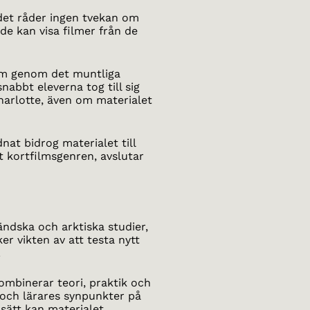
 det råder ingen tvekan om
de kan visa filmer från de
ilm genom det muntliga
nabbt eleverna tog till sig
harlotte, även om materialet
nat bidrog materialet till
 kortfilmsgenren, avslutar
ändska och arktiska studier,
 vikten av att testa nytt
.
mbinerar teori, praktik och
rs och lärares synpunkter på
sätt kan materialet