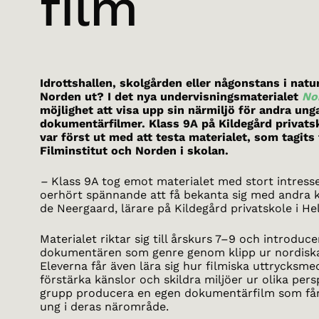
film
Idrottshallen, skolgården eller någonstans i natur
Norden ut? I det nya undervisningsmaterialet
No
möjlighet att visa upp sin närmiljö för andra un
dokumentärfilmer. Klass 9A på Kildegård privats
var först ut med att testa materialet, som tagit
Filminstitut och Norden i skolan.
–
Klass 9A tog emot materialet med stort intresse
oerhört spännande att få bekanta sig med andra ku
de Neergaard, lärare på Kildegård privatskole i He
Materialet riktar sig till årskurs 7–9 och introducer
dokumentären som genre genom klipp ur nordisk
Eleverna får även lära sig hur filmiska uttrycksme
förstärka känslor och skildra miljöer ur olika persp
grupp producera en egen dokumentärfilm som fån
ung i deras närområde.