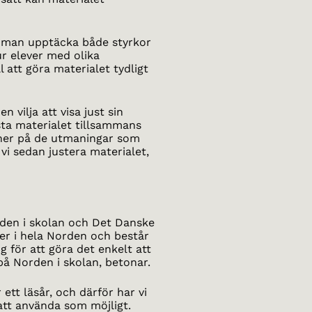
n man upptäcka både styrkor
ur elever med olika
ll att göra materialet tydligt
 vilja att visa just sin
sta materialet tillsammans
oner på de utmaningar som
i sedan justera materialet,
rden i skolan och Det Danske
sser i hela Norden och består
g för att göra det enkelt att
å Norden i skolan, betonar.
ett läsår, och därför har vi
t att använda som möjligt.