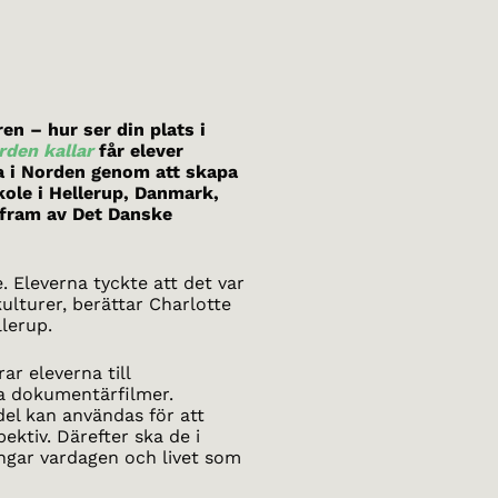
en – hur ser din plats i
rden kallar
får elever
ga i Norden genom att skapa
kole i Hellerup, Danmark,
s fram av Det Danske
. Eleverna tyckte att det var
lturer, berättar Charlotte
llerup.
ar eleverna till
a dokumentärfilmer.
del kan användas för att
ektiv. Därefter ska de i
gar vardagen och livet som