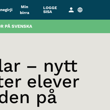
Min
LOGGE
negirji
SISA
birra
OR PÅ SVENSKA
ar – nytt
ter elever
rden på