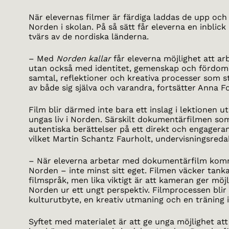
När elevernas filmer är färdiga laddas de upp och
Norden i skolan. På så sätt får eleverna en inblick
tvärs av de nordiska länderna.
– Med
Norden kallar
får eleverna möjlighet att ar
utan också med identitet, gemenskap och fördoma
samtal, reflektioner och kreativa processer som 
av både sig själva och varandra, fortsätter Anna F
Film blir därmed inte bara ett inslag i lektionen ut
ungas liv i Norden. Särskilt dokumentärfilmen so
autentiska berättelser på ett direkt och engageran
vilket Martin Schantz Faurholt, undervisningsredak
– När eleverna arbetar med dokumentärfilm komm
Norden – inte minst sitt eget. Filmen väcker tanka
filmspråk, men lika viktigt är att kameran ger möj
Norden ur ett ungt perspektiv. Filmprocessen bli
kulturutbyte, en kreativ utmaning och en träning i
Syftet med materialet är att ge unga möjlighet att