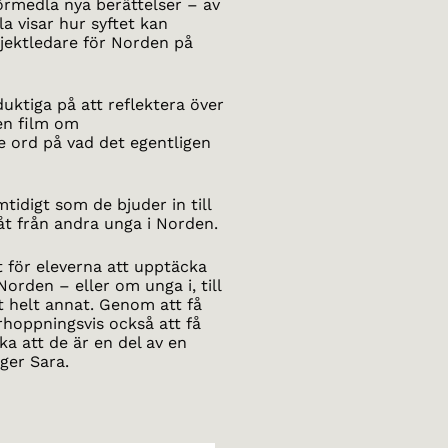
förmedla nya berättelser – av
a visar hur syftet kan
ojektledare för Norden på
duktiga på att reflektera över
en film om
e ord på vad det egentligen
tidigt som de bjuder in till
g åt från andra unga i Norden.
t för eleverna att upptäcka
rden – eller om unga i, till
 helt annat. Genom att få
rhoppningsvis också att få
a att de är en del av en
ger Sara.