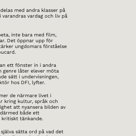
 delas med andra klasser på
 i varandras vardag och liv på
beta, inte bara med film,
r. Det öppnar upp för
stärker ungdomars förståelse
oucard.
an ett fönster in i andra
m genre låter elever möta
de sätt i undervisningen,
tör hos DFI, lyfter.
er de närmare livet i
r kring kultur, språk och
lighet att nyansera bilden av
r därmed både ett
 kritiskt tänkande.
 själva sätta ord på vad det