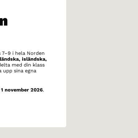
n
rs 7–9 i hela Norden
ländska, isländska,
delta med din klass
a upp sina egna
n
1 november 2026
.