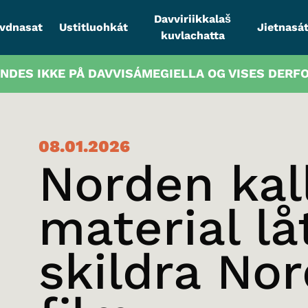
Davviriikkalaš
vdnasat
Ustitluohkát
Jietnasát
kuvlachatta
INDES IKKE PÅ DAVVISÁMEGIELLA OG VISES DERF
08.01.2026
Norden kall
material lå
skildra No