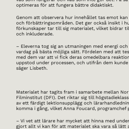
optimeras för att fungera bättre didaktiskt.
Genom att observera hur innehållet tas emot ka
och förbättringsområden. Det ger också insikt i h
förkunskaper tar till sig materialet, vilket bidrar ti
och inkluderade.
– Eleverna tog sig an utmaningen med energi och en
vardag på bästa möjliga sätt. Fördelen med att te
med dem var att vi fick deras omedelbara reakti
uppstod under processen, och utifrån dem kunde v
säger Lisbeth.
Materialet har tagits fram i samarbete mellan No
Filminstitut (DFI). Det riktar sig till högstadiekla
av ett färdigt lektionsupplägg och lärarhandlednin
komma i gång, vilket Anna Foucard, programchef p
– Vi vet att lärare har mycket att hinna med under 
gjort allt vi kan för att materialet ska vara så lät