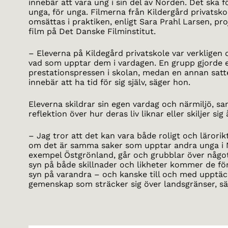
innebär att vara ung i sin del av Norden. Det ska 
unga, för unga. Filmerna från Kildergård privatskol
omsättas i praktiken, enligt Sara Prahl Larsen, pr
film på Det Danske Filminstitut.
– Eleverna på Kildegård privatskole var verkligen 
vad som upptar dem i vardagen. En grupp gjorde 
prestationspressen i skolan, medan en annan satt
innebär att ha tid för sig själv, säger hon.
Eleverna skildrar sin egen vardag och närmiljö, sam
reflektion över hur deras liv liknar eller skiljer si
– Jag tror att det kan vara både roligt och lärorik
om det är samma saker som upptar andra unga i No
exempel Östgrönland, går och grubblar över något
syn på både skillnader och likheter kommer de fö
syn på varandra – och kanske till och med upptäck
gemenskap som sträcker sig över landsgränser, sä