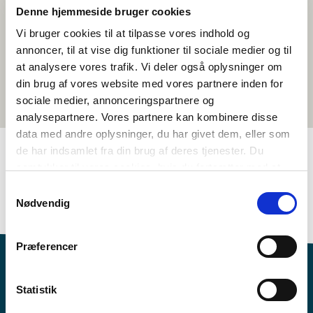
Denne hjemmeside bruger cookies
Vi bruger cookies til at tilpasse vores indhold og
annoncer, til at vise dig funktioner til sociale medier og til
at analysere vores trafik. Vi deler også oplysninger om
din brug af vores website med vores partnere inden for
sociale medier, annonceringspartnere og
analysepartnere. Vores partnere kan kombinere disse
data med andre oplysninger, du har givet dem, eller som
de har indsamlet fra din brug af deres tjenester. Du
samtykker til vores cookies, hvis du fortsætter med at
TAGGAR
anvende vores hjemmeside.
Samtykkevalg
Samhällskunskap
Temapaket
>3 lektioner
Nødvendig
Præferencer
Statistik