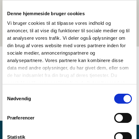
Denne hjemmeside bruger cookies
Vi bruger cookies til at tilpasse vores indhold og
annoncer, til at vise dig funktioner til sociale medier og til
at analysere vores trafik. Vi deler også oplysninger om
din brug af vores website med vores partnere inden for
sociale medier, annonceringspartnere og
analysepartnere. Vores partnere kan kombinere disse
TAGGAR
data med andre oplysninger, du har givet dem, eller som
de har indsamlet fra din brug af deres tjenester. Du
Åk. 5-6
Åk. 7-9
Språk
Aktivitetsförslag
samtykker til vores cookies, hvis du fortsætter med at
Språkförståelse - tal (DA, NO, SV)
anvende vores hjemmeside.
Samtykkevalg
Språkförståelse - grannspråksundervisning
Nødvendig
1-3 lektioner
Præferencer
Statistik