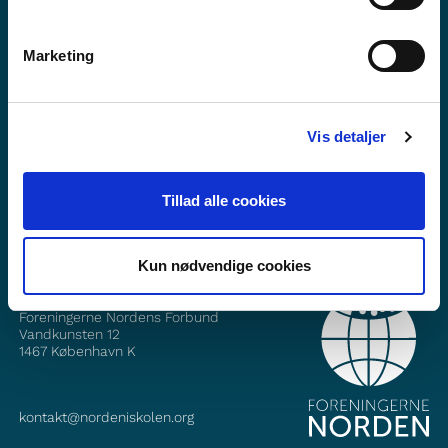
Marketing
Vill du veta mer om Norden i skolan?
Prenumerera på vårt nyhetsbrev
Vis detaljer
Följ oss på Facebook
Följ oss på Instagram
Tillad alle cookies
Kun nødvendige cookies
KONTAKT
Foreningerne Nordens Forbund
Vandkunsten 12
1467
København K
kontakt@nordeniskolen.org