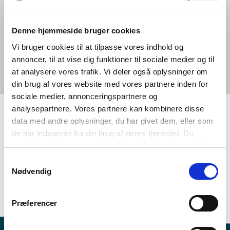
Denne hjemmeside bruger cookies
Vi bruger cookies til at tilpasse vores indhold og
annoncer, til at vise dig funktioner til sociale medier og til
at analysere vores trafik. Vi deler også oplysninger om
din brug af vores website med vores partnere inden for
sociale medier, annonceringspartnere og
analysepartnere. Vores partnere kan kombinere disse
data med andre oplysninger, du har givet dem, eller som
TAGGAR
de har indsamlet fra din brug af deres tjenester. Du
samtykker til vores cookies, hvis du fortsætter med at
Språk
Aktivitetsförslag
Musik
anvende vores hjemmeside.
Samtykkevalg
Språkförståelse - text (DA, NO, SV)
Nødvendig
Språkförståelse - tal (DA, NO, SV)
Identitet
1-3 lektioner
Præferencer