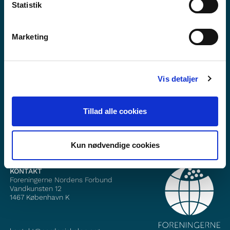
Statistik
Marketing
Vill du veta mer om Norden i skolan?
Vis detaljer
Prenumerera på vårt nyhetsbrev
Följ oss på Facebook
Tillad alle cookies
Följ oss på Instagram
Kun nødvendige cookies
KONTAKT
Foreningerne Nordens Forbund
Vandkunsten 12
1467
København K