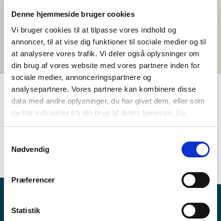
Denne hjemmeside bruger cookies
Vi bruger cookies til at tilpasse vores indhold og
annoncer, til at vise dig funktioner til sociale medier og til
at analysere vores trafik. Vi deler også oplysninger om
din brug af vores website med vores partnere inden for
sociale medier, annonceringspartnere og
analysepartnere. Vores partnere kan kombinere disse
data med andre oplysninger, du har givet dem, eller som
TAGGAR
de har indsamlet fra din brug af deres tjenester. Du
samtykker til vores cookies, hvis du fortsætter med at
Åk. 7-9
Språk
Samhällskunskap
Naturvetenskap
anvende vores hjemmeside.
Samtykkevalg
Dokumentärfilm
Nordisk kulturförståelse
Nødvendig
Hållbarhet
Finska
1-3 lektioner
Præferencer
Statistik