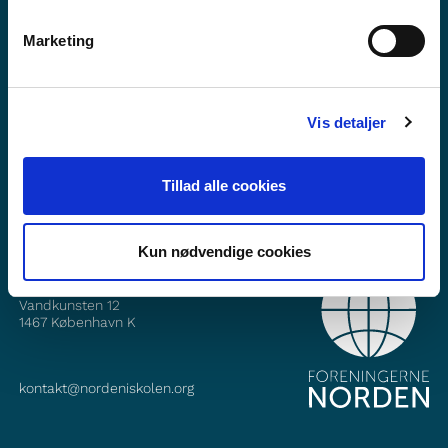
Marketing
Vill du veta mer om Norden i skolan?
Prenumerera på vårt nyhetsbrev
Vis detaljer
Följ oss på Facebook
Följ oss på Instagram
Tillad alle cookies
Kun nødvendige cookies
KONTAKT
Foreningerne Nordens Forbund
Vandkunsten 12
1467
København K
kontakt@nordeniskolen.org