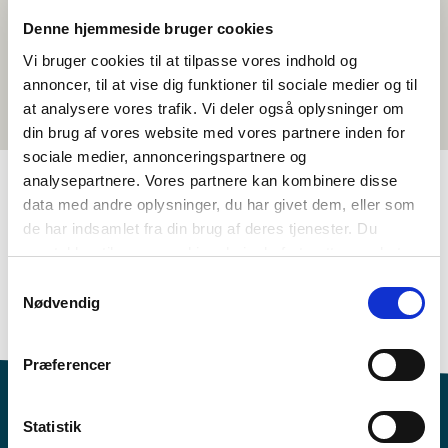
Denne hjemmeside bruger cookies
Vi bruger cookies til at tilpasse vores indhold og
annoncer, til at vise dig funktioner til sociale medier og til
at analysere vores trafik. Vi deler også oplysninger om
din brug af vores website med vores partnere inden for
sociale medier, annonceringspartnere og
analysepartnere. Vores partnere kan kombinere disse
data med andre oplysninger, du har givet dem, eller som
TAGGAR
de har indsamlet fra din brug af deres tjenester. Du
samtykker til vores cookies, hvis du fortsætter med at
Åk. 3-4
Åk. 5-6
Språk
Kortfilm
anvende vores hjemmeside.
Samtykkevalg
Språkförståelse - tal (DA, NO, SV)
Svenska
Nødvendig
<1 lektion
Præferencer
Statistik