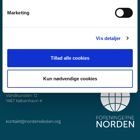
Marketing
Vill du veta mer om Norden i skolan?
Prenumerera på vårt nyhetsbrev
Vis detaljer
Följ oss på Facebook
Följ oss på Instagram
Tillad alle cookies
Kun nødvendige cookies
KONTAKT
Foreningerne Nordens Forbund
Vandkunsten 12
1467
København K
kontakt@nordeniskolen.org