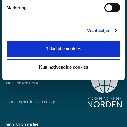
Vill du veta mer om Norden i skolan?
Marketing
Prenumerera på vårt nyhetsbrev
Följ oss på Facebook
Vis detaljer
Följ oss på Instagram
Tillad alle cookies
Kun nødvendige cookies
KONTAKT
Foreningerne Nordens Forbund
Vandkunsten 12
1467
København K
kontakt@nordeniskolen.org
MED STÖD FRÅN