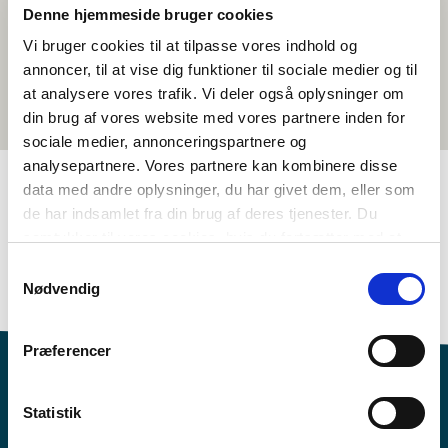
Denne hjemmeside bruger cookies
Vi bruger cookies til at tilpasse vores indhold og
annoncer, til at vise dig funktioner til sociale medier og til
at analysere vores trafik. Vi deler også oplysninger om
din brug af vores website med vores partnere inden for
sociale medier, annonceringspartnere og
analysepartnere. Vores partnere kan kombinere disse
data med andre oplysninger, du har givet dem, eller som
de har indsamlet fra din brug af deres tjenester. Du
TAGGAR
samtykker til vores cookies, hvis du fortsætter med at
Åk. 7-9
Språk
Kortfilm
Nordisk kulturförståelse
anvende vores hjemmeside.
Samtykkevalg
Danska
<1 lektion
Nødvendig
Præferencer
Statistik