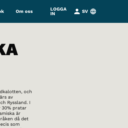
LOGGA
ok
Om oss
SV
IN
KA
dkalotten, och
ärs av
ch Ryssland. I
v 30% pratar
amiska är
pråken då det
recis som