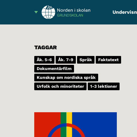
Undervisn
GRUNDSKOLAN
TAGGAR
Åk. 5-6
Åk. 7-9
Språk
Faktatext
Dokumentärfilm
Kunskap om nordiska språk
Urfolk och minoriteter
1-3 lektioner