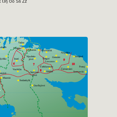
ǩ Ŋŋ Õõ Šš Žž