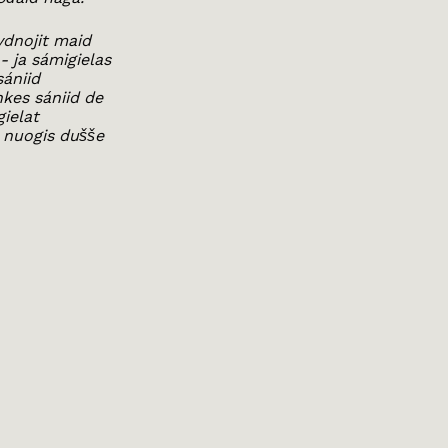
vdnojit maid
 ja sámigielas
ániid
kes sániid de
ielat
 nuogis dušše