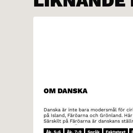
LIKNANDE
OM DANSKA
Danska är inte bara modersmål för cirk
på Island, Färöarna och Grönland. Hä
Särskilt på Färöarna är danskans ställ
läsa böcker på danska framför att läs
Åk. 5-6
Åk. 7-9
Språk
Faktatext