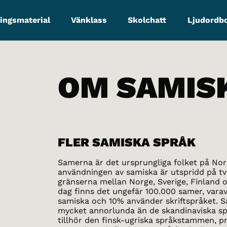
ingsmaterial
Vänklass
Skolchatt
Ljudordb
OM SAMIS
FLER SAMISKA SPRÅK
Samerna är det ursprungliga folket på Nor
användningen av samiska är utspridd på tv
gränserna mellan Norge, Sverige, Finland o
dag finns det ungefär 100.000 samer, vara
samiska och 10% använder skriftspråket. S
mycket annorlunda än de skandinaviska s
tillhör den finsk-ugriska språkstammen, p