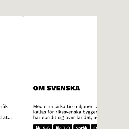
OM SVENSKA
pråk
Med sina cirka tio miljoner talare är sven
kallas för rikssvenska bygger på den diale
d att
har spridit sig över landet, även om diale
tydliga, svenska dialekter. Skånskan är lät
gotländskan är känd för sina vokalkombinati
Åk. 5-6
Åk. 7-9
Språk
Faktatext
Doku