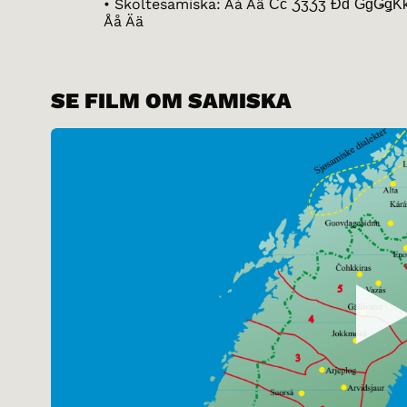
• Skoltesamiska: Áá Ââ Čč ƷʒǮǯ Đđ ǦǧǤǥǨ
Åå Ää
SE FILM OM SAMISKA