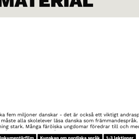
 MATERIAL
a fem miljoner danskar - det är också ett viktigt andras
r måste alla skolelever läsa danska som främmandespråk.
ning stark. Många färöiska ungdomar föredrar till och me
a på sitt eget modersmål.
Dokumentärfilm
Kunskap om nordiska språk
1-3 lektioner