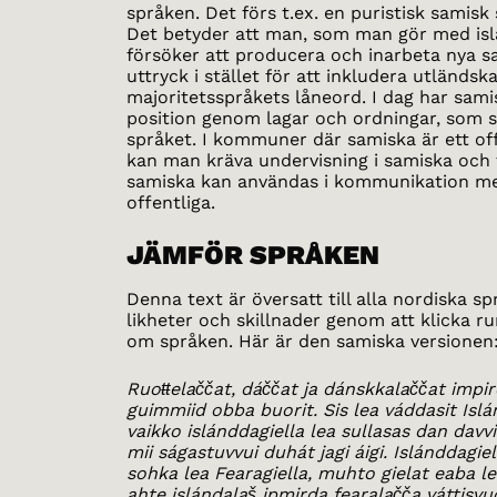
språken. Det förs t.ex. en puristisk samisk 
Det betyder att man, som man gör med isl
försöker att producera och inarbeta nya 
uttryck i stället för att inkludera utländska
majoritetsspråkets låneord. I dag har sami
position genom lagar och ordningar, som s
språket. I kommuner där samiska är ett off
kan man kräva undervisning i samiska och 
samiska kan användas i kommunikation m
offentliga.
JÄMFÖR SPRÅKEN
Denna text är översatt till alla nordiska sp
likheter och skillnader genom att klicka r
om språken. Här är den samiska versionen
Ruoŧŧelaččat, dáččat ja dánskkalaččat impir
guimmiid obba buorit. Sis lea váddasit Islá
vaikko islánddagiella lea sullasas dan davvir
mii ságastuvvui duhát jagi áigi. Islánddagi
sohka lea Fearagiella, muhto gielat eaba l
ahte islándalaš ipmirda fearalačča váttisvu