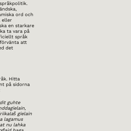
språkpolitik.
ändska,
samiska ord och
 eller
ska en starkare
ka ta vara på
iciellt språk
förvänta att
ed det
råk. Hitta
unt på sidorna
:
dit guhte
nddagielain,
iikalaš gielain
ela lagamus
eat nu lahka
ođaid haga.