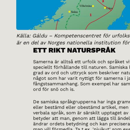
Källa: Gáldu – Kompetenscentret för urfolks 
är en del av Norges nationella institution fö
ETT RIKT NATURSPRÅK
Samerna är alltså ett urfolk och språket v
speciellt förhållande till naturen. Samiska 
grad av ord och uttryck som beskriver natu
något som har varit nyttigt för samerna i j
fångstsammanhang. Som exempel har sam
ord för snö och is.
De samiska språkgrupperna har inga gram
eller bestämd eller obestämd artikel, men
verbala språk, som är särskilt upptaget av 
betyder att man, genom att lägga till ändel
ändrar ordets betydning och kan precisera
man vill förmedla. Ta t.ex. 'njuikut' som e