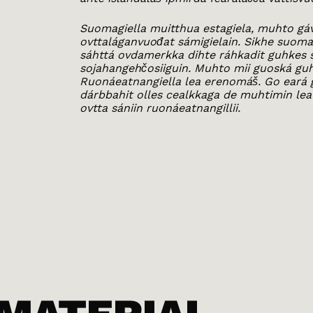
Suomagiella muitthua estagiela, muhto gá
ovttaláganvuođat sámigielain. Sikhe suoma-
sáhttá ovdamerkka dihte ráhkadit guhkes s
sojahangehčosiiguin. Muhto mii guoská guh
Ruonáeatnangiella lea erenomáš. Go eará g
dárbbahit olles cealkkaga de muhtimin lea
ovtta sániin ruonáeatnangillii.