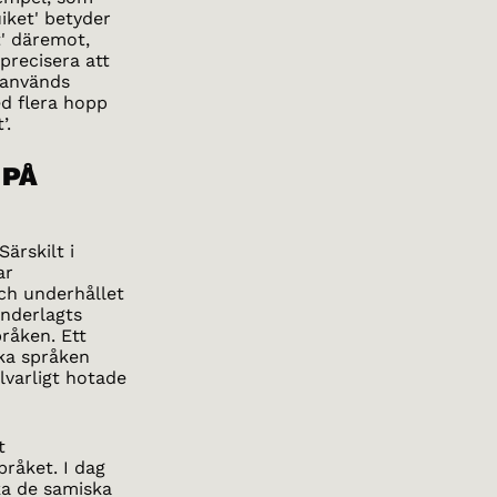
uiket' betyder
t' däremot,
precisera att
, används
ed flera hopp
’.
 PÅ
ärskilt i
ar
ch underhållet
underlagts
pråken. Ett
ska språken
llvarligt hotade
t
råket. I dag
rka de samiska