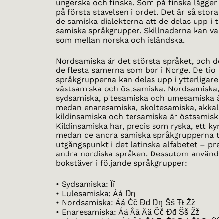
ungerska och finska. Som på finska lägger
på första stavelsen i ordet. Det är så stora
de samiska dialekterna att de delas upp i t
samiska språkgrupper. Skillnaderna kan var
som mellan norska och isländska.
Nordsamiska är det största språket, och d
de flesta samerna som bor i Norge. De tio
språkgrupperna kan delas upp i ytterligare
västsamiska och östsamiska. Nordsamiska,
sydsamiska, pitesamiska och umesamiska ä
medan enaresamiska, skoltesamiska, akkal
kildinsamiska och tersamiska är östsamisk
Kildinsamiska har, precis som ryska, ett kyri
medan de andra samiska språkgrupperna 
utgångspunkt i det latinska alfabetet – pr
andra nordiska språken. Dessutom använd
bokstäver i följande språkgrupper:
• Sydsamiska: Ïï
• Lulesamiska: Áá Ŋŋ
• Nordsamiska: Áá Čč Đđ Ŋŋ Šš Ŧŧ Žž
• Enaresamiska: Áá Ââ Ää Čč Đđ Šš Žž