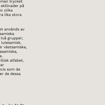
 man trycket
 skillnader på
io olika
a lika stora
et används av
 samiska
 två grupper;
 lulesamisk,
r västsamiska,
asamiska,
a.
llisk alfabet,
tar
ecis som de
er de dessa