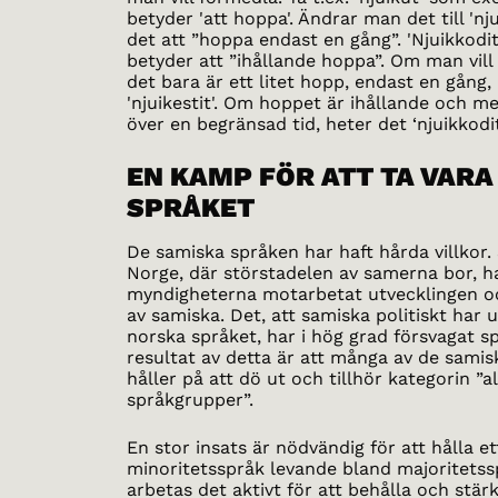
betyder 'att hoppa'. Ändrar man det till 'nj
det att ”hoppa endast en gång”. 'Njuikkodi
betyder att ”ihållande hoppa”. Om man vill 
det bara är ett litet hopp, endast en gång
'njuikestit'. Om hoppet är ihållande och m
över en begränsad tid, heter det ‘njuikkodit
EN KAMP FÖR ATT TA VARA
SPRÅKET
De samiska språken har haft hårda villkor. S
Norge, där störstadelen av samerna bor, h
myndigheterna motarbetat utvecklingen o
av samiska. Det, att samiska politiskt har 
norska språket, har i hög grad försvagat s
resultat av detta är att många av de sami
håller på att dö ut och tillhör kategorin ”a
språkgrupper”.
En stor insats är nödvändig för att hålla et
minoritetsspråk levande bland majoritetssp
arbetas det aktivt för att behålla och stä