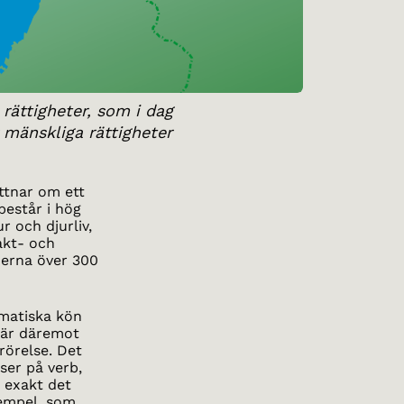
rättigheter, som i dag
r mänskliga rättigheter
ittnar om ett
består i hög
r och djurliv,
akt- och
erna över 300
matiska kön
 är däremot
rörelse. Det
ser på verb,
 exakt det
xempel, som