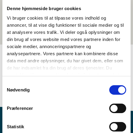
Denne hjemmeside bruger cookies
Vi bruger cookies til at tilpasse vores indhold og
annoncer, til at vise dig funktioner til sociale medier og til
at analysere vores trafik. Vi deler også oplysninger om
din brug af vores website med vores partnere inden for
sociale medier, annonceringspartnere og
analysepartnere. Vores partnere kan kombinere disse
data med andre oplysninger, du har givet dem, eller som
TAGGAR
de har indsamlet fra din brug af deres tjenester. Du
samtykker til vores cookies, hvis du fortsætter med at
Åk. 3-4
Åk. 5-6
Språk
Kortfilm
anvende vores hjemmeside.
Samtykkevalg
Språkförståelse - tal (DA, NO, SV)
Svenska
Nødvendig
<1 lektion
Præferencer
Statistik