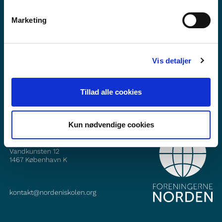
Marketing
Vill du veta mer om Norden i skolan?
Prenumerera på vårt nyhetsbrev
Vis detaljer
Följ oss på Facebook
Följ oss på Instagram
Tillad alle cookies
Kun nødvendige cookies
KONTAKT
Foreningerne Nordens Forbund
Vandkunsten 12
1467
København K
kontakt@nordeniskolen.org