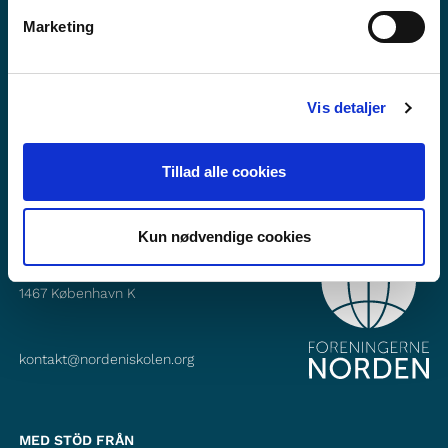
Vill du veta mer om Norden i skolan?
Marketing
Prenumerera på vårt nyhetsbrev
Följ oss på Facebook
Vis detaljer
Följ oss på Instagram
Tillad alle cookies
Kun nødvendige cookies
KONTAKT
Foreningerne Nordens Forbund
Vandkunsten 12
1467
København K
kontakt@nordeniskolen.org
MED STÖD FRÅN