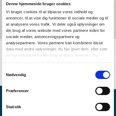
Denne hjemmeside bruger cookies
Vi bruger cookies til at tilpasse vores indhold og
annoncer, til at vise dig funktioner til sociale medier og til
at analysere vores trafik. Vi deler også oplysninger om
din brug af vores website med vores partnere inden for
sociale medier, annonceringspartnere og
analysepartnere. Vores partnere kan kombinere disse
data med andre oplysninger, du har givet dem, eller som
de har indsamlet fra din brug af deres tjenester. Du
TAGGAR
samtykker til vores cookies, hvis du fortsætter med at
Åk. 3-4
Åk. 5-6
Språk
Kortfilm
Svenska
anvende vores hjemmeside.
Samtykkevalg
<1 lektion
Nødvendig
Præferencer
Statistik