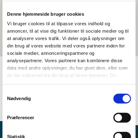
Denne hjemmeside bruger cookies
Vi bruger cookies til at tilpasse vores indhold og
annoncer, til at vise dig funktioner til sociale medier og til
at analysere vores trafik. Vi deler også oplysninger om
din brug af vores website med vores partnere inden for
sociale medier, annonceringspartnere og
analysepartnere. Vores partnere kan kombinere disse
data med andre oplysninger, du har givet dem, eller som
de har indsamlet fra din brug af deres tjenester. Du
TAGGAR
samtykker til vores cookies, hvis du fortsætter med at
Åk. 7-9
Språk
Samhällskunskap
Dokumentärfilm
anvende vores hjemmeside.
Samtykkevalg
Nordisk kulturförståelse
Identitet
Grönländska
Nødvendig
1-3 lektioner
Præferencer
Statistik