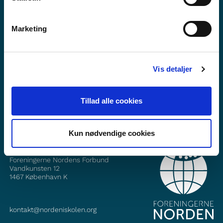
Marketing
Vill du veta mer om Norden i skolan?
Prenumerera på vårt nyhetsbrev
Vis detaljer
Följ oss på Facebook
Tillad alle cookies
Följ oss på Instagram
Kun nødvendige cookies
KONTAKT
Foreningerne Nordens Forbund
Vandkunsten 12
1467
København K
kontakt@nordeniskolen.org