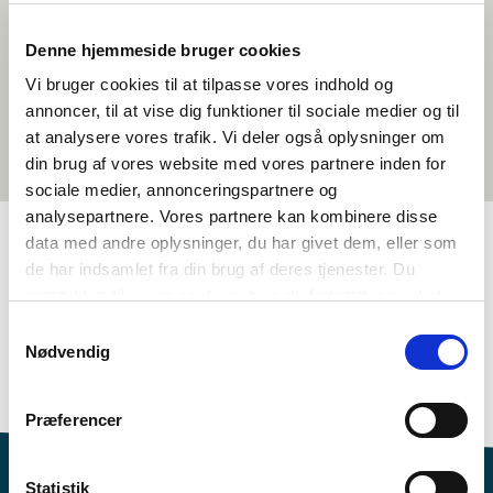
Denne hjemmeside bruger cookies
Vi bruger cookies til at tilpasse vores indhold og
annoncer, til at vise dig funktioner til sociale medier og til
at analysere vores trafik. Vi deler også oplysninger om
din brug af vores website med vores partnere inden for
sociale medier, annonceringspartnere og
analysepartnere. Vores partnere kan kombinere disse
data med andre oplysninger, du har givet dem, eller som
de har indsamlet fra din brug af deres tjenester. Du
TAGGAR
samtykker til vores cookies, hvis du fortsætter med at
Åk. 7-9
Språk
Samhällskunskap
Dokumentärfilm
anvende vores hjemmeside.
Samtykkevalg
Nordisk kulturförståelse
Identitet
Grönländska
Nødvendig
1-3 lektioner
Præferencer
Statistik