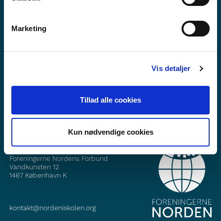
Marketing
Vill du veta mer om Norden i skolan?
Prenumerera på vårt nyhetsbrev
Vis detaljer
Följ oss på Facebook
Tillad alle cookies
Följ oss på Instagram
Kun nødvendige cookies
KONTAKT
Foreningerne Nordens Forbund
Vandkunsten 12
1467
København K
kontakt@nordeniskolen.org