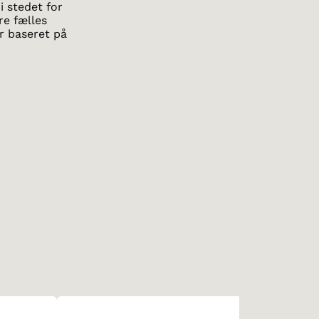
i stedet for
re fælles
er baseret på