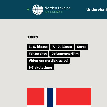
Undervisni
GRUNDSKOLE
TAGS
5.-6. klasse
7.-10. klasse
Sprog
Faktatekst
Dokumentarfilm
Viden om nordisk sprog
1-3 skoletimer