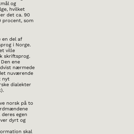
kmål og
ge, hvilket
er det ca. 90
0 procent, som
 en del af
sprog i Norge.
t ville
 skriftsprog.
 Den ene
advist nærmede
 det nuværende
 nyt
rske dialekter
).
ve norsk på to
 nordmændene
å deres egen
iver dyrt og
ormation skal