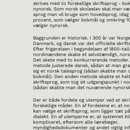
skrives med to forskellige skriftsprog - bo
nynorsk. Som norsk skoleelev skal man væl
sprog man vil bruge som hovedsprog. Idag 
procent, som vælger bokmål og omkring 1
vælger nynorsk.
Baggrunden er historisk. I 300 år var Norge
Danmark, og dansk var det officielle skrift
Efter frigørelsen i begyndelsen af 1800-talle
nordmændene skabe et selvstændigt, norsk
Det skete med to konkurrerende metoder.
metode justerede dansk, sådan at man gr
sig et norsk talesprog (sådan skabte man
bokmål). Den anden metode skabte et helt
skriftsprog, som tog sit udgangspunkt i no
(sådan skabte man det nuværende nynorsk
Der er både fordele og ulemper ved at skri
forskellige måder. En af fordelene er, at
kan vælge et skriftsprog, som ligger tæt p
dialekt. En af ulemperne er, at systemet bl
kompliceret, eftersom alle lærebøger,
myndighedsdokumenter og andet vigtig inf