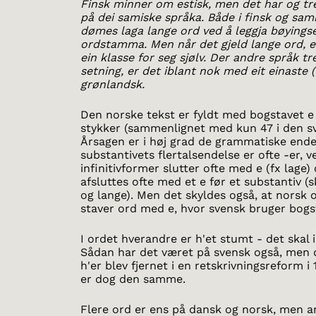
Finsk minner om estisk, men det har og tr
på dei samiske språka. Både i finsk og sami
dømes laga lange ord ved å leggja bøyingse
ordstamma. Men når det gjeld lange ord, e
ein klasse for seg sjølv. Der andre språk tre
setning, er det iblant nok med eit einaste 
grønlandsk.
Den norske tekst er fyldt med bogstavet e
stykker (sammenlignet med kun 47 i den s
Årsagen er i høj grad de grammatiske ende
substantivets flertalsendelse er ofte -er, v
infinitivformer slutter ofte med e (fx lage)
afsluttes ofte med et e før et substantiv (
og lange). Men det skyldes også, at norsk 
staver ord med e, hvor svensk bruger bogs
I ordet hverandre er h'et stumt - det skal 
Sådan har det været på svensk også, men
h'er blev fjernet i en retskrivningsreform i
er dog den samme.
Flere ord er ens på dansk og norsk, men a