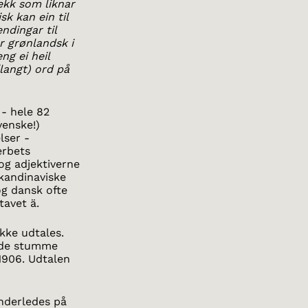
ekk som liknar
sk kan ein til
ndingar til
r grønlandsk i
ng ei heil
(langt) ord på
 - hele 82
venske!)
lser -
erbets
 og adjektiverne
skandinaviske
og dansk ofte
tavet ä.
ikke udtales.
 de stumme
 1906. Udtalen
nderledes på