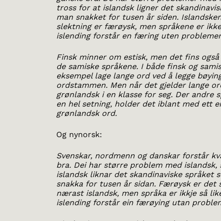
tross for at islandsk ligner det skandinavi
man snakket for tusen år siden. Islandsk
slektning er færøysk, men språkene er ikke 
islending forstår en færing uten problemer
Finsk minner om estisk, men det fins også
de samiske språkene. I både finsk og sami
eksempel lage lange ord ved å legge bøying
ordstammen. Men når det gjelder lange ord
grønlandsk i en klasse for seg. Der andre 
en hel setning, holder det iblant med ett 
grønlandsk ord.
Og nynorsk:
Svenskar, nordmenn og danskar forstår k
bra. Dei har større problem med islandsk, 
islandsk liknar det skandinaviske språket 
snakka for tusen år sidan. Færøysk er det
nærast islandsk, men språka er ikkje så lik
islending forstår ein færøying utan proble