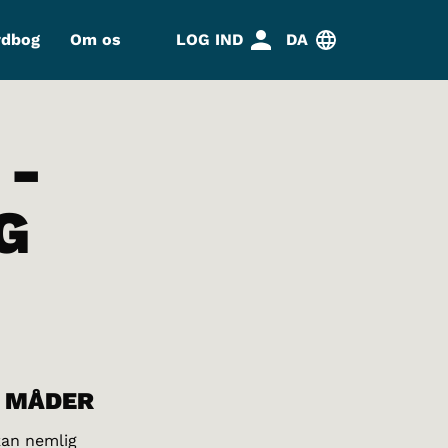
rdbog
Om os
LOG IND
DA
 -
G
O MÅDER
kan nemlig