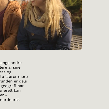
mange andre
lere af sine
lere og
d afslører mere
runden er dels
 geografi har
enerelt kan
er -
 nordnorsk