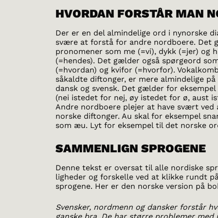
HVORDAN FORSTÅR MAN N
Der er en del almindelige ord i nynorske di
svære at forstå for andre nordboere. Det g
pronomener som me (=vi), dykk (=jer) og 
(=hendes). Det gælder også spørgeord som
(=hvordan) og kvifor (=hvorfor). Vokalkomb
såkaldte diftonger, er mere almindelige på
dansk og svensk. Det gælder for eksempel 
(nei istedet for nej, øy istedet for ø, aust i
Andre nordboere plejer at have svært ved 
norske diftonger. Au skal for eksempel sna
som æu. Lyt for eksempel til det norske or
SAMMENLIGN SPROGENE
Denne tekst er oversat til alle nordiske sp
ligheder og forskelle ved at klikke rundt 
sprogene. Her er den norske version på b
Svensker, nordmenn og dansker forstår h
ganske bra. De har større problemer med is