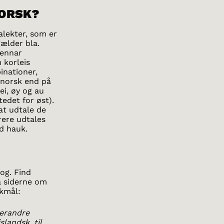
ORSK?
alekter, som er
ælder bla.
hennar
 korleis
inationer,
 norsk end på
ei, øy og au
stedet for øst).
at udtale de
rere udtales
d hauk.
rog. Find
på siderne om
okmål:
verandre
landsk, til