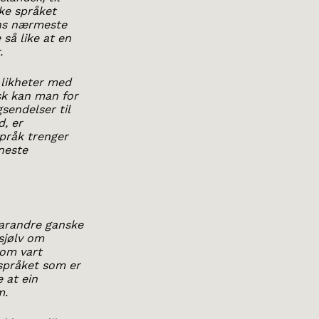
ske språket
ens nærmeste
så like at en
.
 likheter med
sk kan man for
sendelser til
, er
språk trenger
eneste
varandre ganske
sjølv om
som vart
 språket som er
e at ein
m.