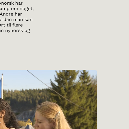
ynorsk har
 kamp om noget,
 Andre har
hvordan man kan
t til flere
an nynorsk og