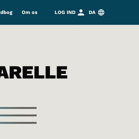
rdbog
Om os
LOG IND
DA
ARELLE