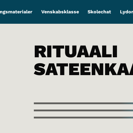
ngsmaterialer
Venskabsklasse
Skolechat
Lydo
RITUAALI
SATEENKA