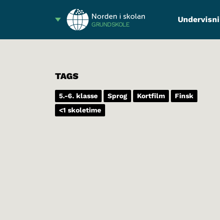
Undervisni
GRUNDSKOLE
TAGS
5.-6. klasse
Sprog
Kortfilm
Finsk
<1 skoletime