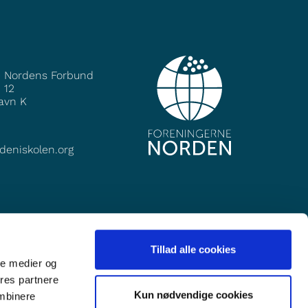
e Nordens Forbund
 12
avn K
deniskolen.org
Tillad alle cookies
ale medier og
ores partnere
Kun nødvendige cookies
ombinere