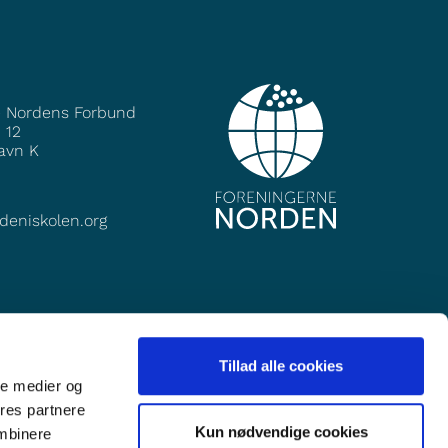
e Nordens Forbund
 12
avn K
deniskolen.org
Tillad alle cookies
ale medier og
ores partnere
Kun nødvendige cookies
ombinere