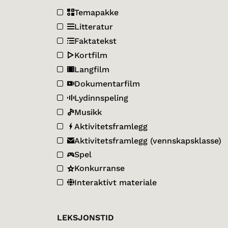
Temapakke
Litteratur
Faktatekst
Kortfilm
Langfilm
Dokumentarfilm
Lydinnspeling
Musikk
Aktivitetsframlegg
Aktivitetsframlegg (vennskapsklasse)
Spel
Konkurranse
Interaktivt materiale
LEKSJONSTID