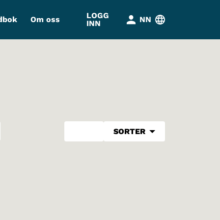
LOGG
dbok
Om oss
NN
INN
SORTER