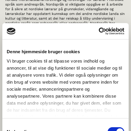
språk som andrespråk. Nordspråk si viktigaste oppgåve er å arbeide
for å sikre at nordiske lærarar på grunnskoler, vidaregåande og
lærarskolar har oppdatert kunnskap om dei andre nordiske landa sin
kultur og litteratur, samt at dei har reiskap å tilby undervisning i
nordiske språk som nabospråk eller andrespråk. Nordspråk har
arbeidd med utvikling av kurs og publikasjonar til nordiske lærarar i
meir enn 30 år.
THE HISTORY OF NORDIC WOMEN’S
LITERATURE
Denne hjemmeside bruger cookies
Vi bruger cookies til at tilpasse vores indhold og
Her får du kjennskap til dei seinaste straumdraga i nordisk
annoncer, til at vise dig funktioner til sociale medier og til
kvinnelitteratur, samtidig som du kan fordjupe deg i meir enn 1000 års
kvinnelitteraturhistorie frå Sverige, Norge, Danmark, Finland,
at analysere vores trafik. Vi deler også oplysninger om
Færøyane, Island, Grønland og Åland. Alt skrive av den leiande
din brug af vores website med vores partnere inden for
litteraturhistorikaren I Norden.
sociale medier, annonceringspartnere og
TEGNTUBE
analysepartnere. Vores partnere kan kombinere disse
data med andre oplysninger, du har givet dem, eller som
Nettstaden TegnTube vender seg til born og unge som er nysgjerrige på
de har indsamlet fra din brug af deres tjenester. Du
teiknespråk i Norden, men også til vaksne slektingar av
teiknspråklege døve eller høyrselsskadde born, samt til yrkesgrupper
samtykker til vores cookies, hvis du fortsætter med at
som arbeider med born og unge. Her kan du sjå filmar der
anvende vores hjemmeside.
teiknspråklege born og unge fortel om kvardagen sin og kva
Samtykkevalg
teiknspråk betyr for dei og bli klokare på nordiske teiknspråk. Kva