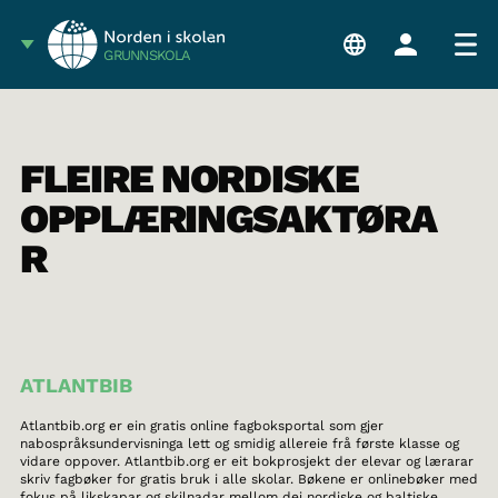
GRUNNSKOLA
FLEIRE NORDISKE
OPPLÆRINGSAKTØRA
R
ATLANTBIB
Atlantbib.org er ein gratis online fagboksportal som gjer
nabospråksundervisninga lett og smidig allereie frå første klasse og
vidare oppover. Atlantbib.org er eit bokprosjekt der elevar og lærarar
skriv fagbøker for gratis bruk i alle skolar. Bøkene er onlinebøker med
fokus på likskapar og skilnadar mellom dei nordiske og baltiske