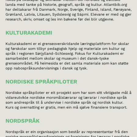
landa med tanke på historie, geografi, språk og kultur. Atlantbib.org
har deltakarar frå Danmark, Norge, Sverige, Finland, Island, Færøyane,
Grønland, Latvia, Litauen, Sydslesvig og Sápmi. Elevane er med og gjer
research, skriv, omset og les inn bøkene før dei blir utgjevne.
KULTURAKADEMI
Kulturakademi er ei grenseoverskridande læringsplattform for skolar
og førskolar som tilbyr pedagogisk hjelp og materiale om kultur og
språk i regionen Sørjylland-Schleswig. Fokus for Kulturakademi er
samarbeidet mellom skolar og museum i det dansk-tyske
grenseområdet. På heimesida er det samla materiale som kan støtte
opp nabospråksundervisninga i dansk og tysk.
NORDISKE SPRÅKPILOTER
Nordiske språkpiloter er eit prosjekt som har som sitt viktigaste mål å
vidareutvikle nordiske morsmålslærarar og lærarar i nordiske språk
som andrespråk til å undervise i nordiske språk og nordisk kultur.
Kurs og overnatting er gratis, men ein må sjølve finansiere transport.
NORDSPRÅK
Nordspråk er ein organisasjon som består av representantar frå den
noriske morsmålslærarforeininga og foreiningar for lærarar i nordiske