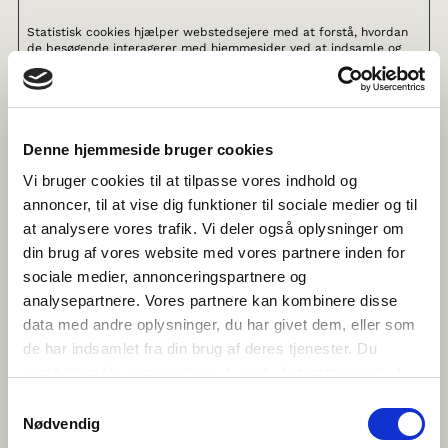
Statistisk cookies hjælper webstedsejere med at forstå, hvordan
de besøgende interagerer med hjemmesider ved at indsamle og
rapportere oplysninger anonymt.
Maksimal
Navn
Udbyder
Formål
opbevaringstid
Denne hjemmeside bruger cookies
_ga
Google
Registrerer et unikt ID,
2 år
Vi bruger cookies til at tilpasse vores indhold og
der anvendes til at
føre statistik over
annoncer, til at vise dig funktioner til sociale medier og til
hvordan den
at analysere vores trafik. Vi deler også oplysninger om
besøgende bruger
hjemmesiden.
din brug af vores website med vores partnere inden for
_ga_#
Google
Anvendes af Google
2 år
sociale medier, annonceringspartnere og
Analytics til at
analysepartnere. Vores partnere kan kombinere disse
indsamle data om
antallet af gange en
data med andre oplysninger, du har givet dem, eller som
bruger har besøgt
de har indsamlet fra din brug af deres tjenester. Du
hjemmesiden samt
datoer for første og
samtykker til vores cookies, hvis du fortsætter med at
seneste besøg.
anvende vores hjemmeside.
Samtykkevalg
_gat
Google
Anvendes af Google
1 dag
Nødvendig
Analytics til at drosle
hastigheden på