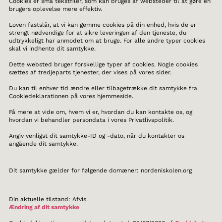
Cookies er små tekstfiler, som kan bruges af websteder til at gøre en
brugers oplevelse mere effektiv.
Loven fastslår, at vi kan gemme cookies på din enhed, hvis de er
strengt nødvendige for at sikre leveringen af den tjeneste, du
udtrykkeligt har anmodet om at bruge. For alle andre typer cookies
skal vi indhente dit samtykke.
Dette websted bruger forskellige typer af cookies. Nogle cookies
sættes af tredjeparts tjenester, der vises på vores sider.
Du kan til enhver tid ændre eller tilbagetrække dit samtykke fra
Cookiedeklarationen på vores hjemmeside.
Få mere at vide om, hvem vi er, hvordan du kan kontakte os, og
hvordan vi behandler persondata i vores Privatlivspolitik.
Angiv venligst dit samtykke-ID og -dato, når du kontakter os
angående dit samtykke.
Dit samtykke gælder for følgende domæner: nordeniskolen.org
Din aktuelle tilstand: Afvis.
Ændring af dit samtykke