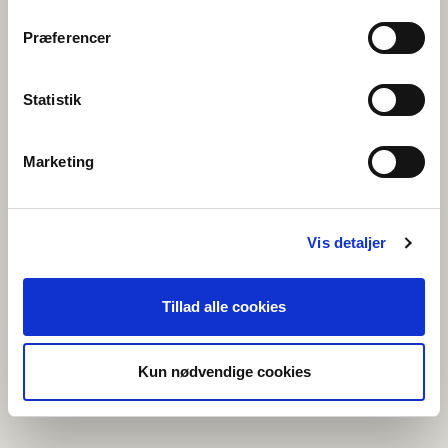
antallet af
forespørgsler til
Præferencer
serveren
_gid
Google
Registrerer et unikt ID,
1 dag
der anvendes til at
føre statistik over
Statistik
hvordan den
besøgende bruger
hjemmesiden.
Marketing
Uklassificeret (1)
Vis detaljer
Uklassificerede cookies er cookies, som vi er i færd med at
klassificere sammen med udbyderne af de enkelte cookies.
Tillad alle cookies
Maksimal
Navn
Udbyder
Formål
opbevaringstid
_CURRENT_
nordeniskol
Afventer
Session
Kun nødvendige cookies
CULTURE
en.org