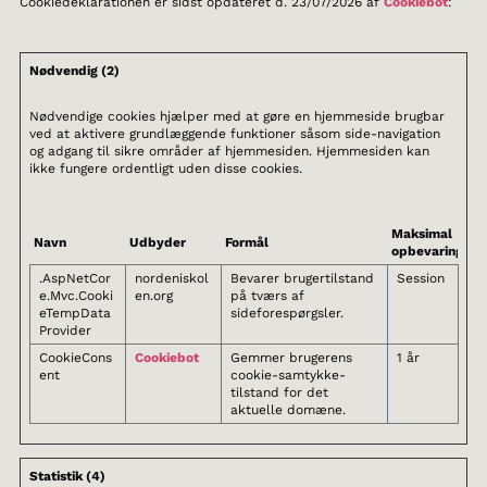
Cookiedeklarationen er sidst opdateret d. 23/07/2026 af
Cookiebot
:
Nødvendig (2)
Nødvendige cookies hjælper med at gøre en hjemmeside brugbar
ved at aktivere grundlæggende funktioner såsom side-navigation
og adgang til sikre områder af hjemmesiden. Hjemmesiden kan
ikke fungere ordentligt uden disse cookies.
Maksimal
Navn
Udbyder
Formål
opbevaringstid
.AspNetCor
nordeniskol
Bevarer brugertilstand
Session
e.Mvc.Cooki
en.org
på tværs af
eTempData
sideforespørgsler.
Provider
CookieCons
Cookiebot
Gemmer brugerens
1 år
ent
cookie-samtykke-
tilstand for det
aktuelle domæne.
Statistik (4)