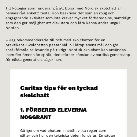
Till kollegor som funderar på att börja med Nordisk skolchatt är
hennes råd enkelt: testa! Hon beskriver det som en rolig och
engagerande aktivitet som inte kräver mycket förberedelse, samtidigt
som den ger möjlighet att diskutera och lära känna andra unga i
Norden.
– Jag rekommenderade till och med skolchatten för en
praktikant. Skolchatten passar väl in i läroplanens mål och gör
språkförståelse levande på riktigt. Nordisk skolchatt kan användas
inom fler ämnen än språk, den stärker känslan av nordisk gemenskap
för nästa generation, säger hon.
Caritas tips för en lyckad
skolchatt
1. FÖRBERED ELEVERNA
NOGGRANT
Gå igenom vad chatten innebär, vilka regler som
gäller och hur den tekniska delen fungerar. En sådan