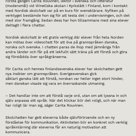
Första gången Carita Rouvinen, lektor i svenska och litteratur
(modersmål) vid Winellska skolan i Kyrkslätt i Finland, kom i kontakt
med Nordisk skolchatt var på en kurs för svensklärare. Nyfiken på
verktyget bestämde hon sig för att testa det i undervisningen, och det
med stor framgång. Sedan dess har hon tillsammans med sina elever
deltagit i flera chattar.
Nordisk skolchatt är ett gratis verktyg där elever från hela Norden
kan mötas över videochatt för att öva på grannspråken danska,
norska och svenska. I chatten paras de ihop med jämnåriga från
andra länder och får på ett lekfullt sätt träna på att förstå och göra
sig förstådda över språkgränserna.
För Carita och hennes finlandssvenska elever har skolchatten gett
nya insikter om grannspråken. Sverigesvenskan gick
såklart ganska lätt att förstå, norskan var heller inget stort hinder,
men danskan visade sig vara en överraskande utmaning.
– Det handlar inte om att förstå varje ord, utan om att lyssna in och
själv anpassa sitt språk. När det klickar blir det roligt, och när man
har roligt lär man sig, säger Carita Rouvinen.
Skolchatten har gett eleverna både självförtroende och en ny
förståelse för kommunikation. Aktiviteten blir en konkret och verklig
språkinlärning där eleverna får en naturlig motivation att
kommunicera.