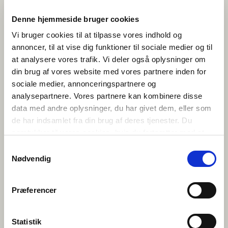
Uppmuntra eleverna att vara öppna, lyssna aktivt och
Denne hjemmeside bruger cookies
våga fråga igen om de inte förstår. Det är okej att inte
Vi bruger cookies til at tilpasse vores indhold og
förstå allt, det viktiga är att försöka.
annoncer, til at vise dig funktioner til sociale medier og til
5. FÖLJ UPP EFTERÅT
at analysere vores trafik. Vi deler også oplysninger om
din brug af vores website med vores partnere inden for
Diskutera hur chatten gick, vad som var lätt eller
sociale medier, annonceringspartnere og
svårt, och vad eleverna lärde sig. Många tycker det är
analysepartnere. Vores partnere kan kombinere disse
roligt och vill gärna delta igen, ett tecken på att
lärandet har varit meningsfullt.
data med andre oplysninger, du har givet dem, eller som
de har indsamlet fra din brug af deres tjenester. Du
TESTA MED DIN KLASS!
samtykker til vores cookies, hvis du fortsætter med at
anvende vores hjemmeside.
Samtykkevalg
Anmäl er till Nordisk skolchatt
Nødvendig
Præferencer
Statistik