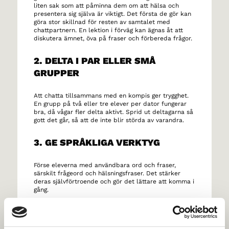
liten sak som att påminna dem om att hälsa och
presentera sig själva är viktigt. Det första de gör kan
göra stor skillnad för resten av samtalet med
chattpartnern. En lektion i förväg kan ägnas åt att
diskutera ämnet, öva på fraser och förbereda frågor.
2. DELTA I PAR ELLER SMÅ
GRUPPER
Att chatta tillsammans med en kompis ger trygghet.
En grupp på två eller tre elever per dator fungerar
bra, då vågar fler delta aktivt. Sprid ut deltagarna så
gott det går, så att de inte blir störda av varandra.
3. GE SPRÅKLIGA VERKTYG
Förse eleverna med användbara ord och fraser,
särskilt frågeord och hälsningsfraser. Det stärker
deras självförtroende och gör det lättare att komma i
gång.
4. SKAPA EN POSITIV OCH
NYFIKEN STÄMNING