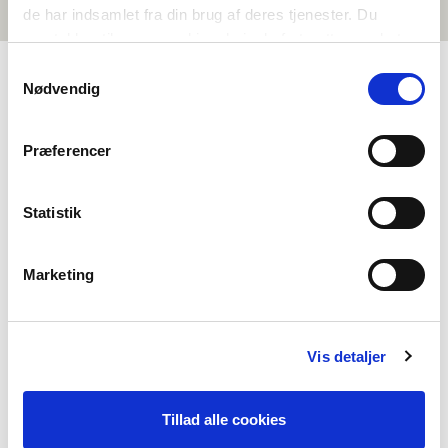
de har indsamlet fra din brug af deres tjenester. Du
samtykker til vores cookies, hvis du fortsætter med at
anvende vores hjemmeside.
Samtykkevalg
Nødvendig
OM NORDEN I SKOLEN
Præferencer
Om os
Kontakt
Statistik
Ofte stillede spørgsmål
Om Foreningen NORDEN
Marketing
Vores andre projekter
Støttemuligheder
Vis detaljer
Det officielle nordiske samarbejde
Flere nordiske undervisningsaktører
Tillad alle cookies
Praktikophold hos os