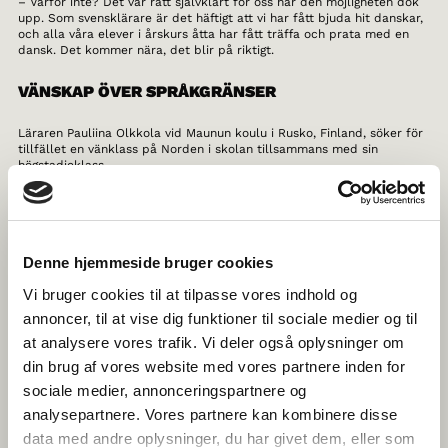
– Varför inte? Det var rätt självklart för oss när den möjligheten dök
upp. Som svensklärare är det häftigt att vi har fått bjuda hit danskar,
och alla våra elever i årskurs åtta har fått träffa och prata med en
dansk. Det kommer nära, det blir på riktigt.
VÄNSKAP ÖVER SPRÅKGRÄNSER
Läraren Pauliina Olkkola vid Maunun koulu i Rusko, Finland, söker för
tillfället en vänklass på Norden i skolan tillsammans med sin
högstadieklass.
– Att lära känna ungdomar från ett annat land och att samarbeta
med dem är ett bra sätt att bli mer internationell. Eleverna är
motiverade, så det skulle vara jättekul om vi hade en vänklass, säger
Pauliina
Denne hjemmeside bruger cookies
Vi bruger cookies til at tilpasse vores indhold og
Pauliina tycker att konceptet med en vänklass är både spännande
och lärorikt. Hennes elever har alla finska som modersmål men är
annoncer, til at vise dig funktioner til sociale medier og til
motiverade att öva sina kunskaper i svenska, och gärna med en klass
at analysere vores trafik. Vi deler også oplysninger om
från Danmark! I och med samarbetet hoppas hon att eleverna ska se
betydelsen av att kunna kommunicera med sina grannländer i väst
din brug af vores website med vores partnere inden for
och få större inblick i de skandinaviska språken. De hoppas också på
sociale medier, annonceringspartnere og
att hitta en vänklass de kan besöka för att få bekanta sig med
landets kultur och miljö på djupet.
analysepartnere. Vores partnere kan kombinere disse
data med andre oplysninger, du har givet dem, eller som