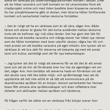
sökte en vänklass på undervisningsplattformen Norden i skolan. Efter
att de hittat varandra och haft kontakt en tid utvecklades först ett
chattprojekt online och med tiden besökte även klasserna varandra.
Nu har pionjärklasserna gått ut skolan, men lärarna håller fortfarande
kontakt och samarbetet mellan skolorna fortsätter.
– Det är roligt att ha en vänklass som är så nära, säger Ann. Både
lärare och elever är glada för det korta avståndet mellan skolorna
trots att de befinner sig i två olika länder. Det har gjort det lätt för
klasserna att besöka varandra och många elever har hittat nya vänner
som de håller kontakten med även utanför skolan, några har till och
med pratat om att besöka varandra på eget initiativ. Ann tycker att en
vänklass är ett bra sätt för eleverna att bekanta sig med ett annat
land och kultur, samtidigt som de får nya bekantskaper.
– Jag tycker att det är roligt att eleverna får se att det är ett annat
land och att de blir så förvånade över hur lite de egentligen vet om
det, säger Ann. Hon berättar att eleverna hade en förväntan om att
det skulle vara rätt lika både miljö- och språkmässigt men att de
upptäckte att det inte alltid är så lätt att kommunicera på de
skandinaviska språken till en början. Genom samarbetet har hennes
klass fått utmana sina språkkunskaper och även reflektera över
likheter och skillnader mellan språken och länderna.
På frågan varför de sökte om en vänklass från början svarar hon: