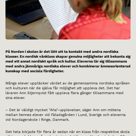
På Norden i skolan är det lätt att ta kontakt med andra nordiska
klasser. En nordisk vänklass skapar genuina möjligheter att bekanta sig
med ett annat nordiskt språk och kultur. Eleverna lär sig tillsammans
med andra jämnåriga nordiska elever och kombinerar ämnesorienterad
kunskap med sociala färdigheter.
Många elever upptäcker värdet av de gemensamma nordiska språken
och kulturen när de själva får möjlighet att uppleva det. Det har
läraren Ann Stjernqvist fått uppleva flera gånger tillsammans med
sina elever.
– Det är väldigt mycket "Aha"-upplevelser, säger Ann om mötena
mellan hennes elever vid Fäladsgården i Lund, Sverige och eleverna
vid Nordagerskole i Ringe, Danmark.
Det hela började för flera år sedan när en klass från respektive skola