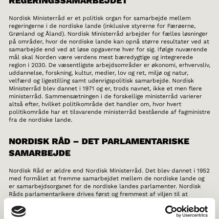
REGERINGSSAMARBEJDET
Nordisk Ministerråd er et politisk organ for samarbejde mellem
regeringerne i de nordiske lande (inklusive styrerne for Færøerne,
Grønland og Åland). Nordisk Ministerråd arbejder for fælles løsninger
på områder, hvor de nordiske lande kan opnå større resultater ved at
samarbejde end ved at løse opgaverne hver for sig. Ifølge nuværende
mål skal Norden være verdens mest bæredygtige og integrerede
region i 2030. De væsentligste arbejdsområder er økonomi, erhvervsliv,
uddannelse, forskning, kultur, medier, lov og ret, miljø og natur,
velfærd og ligestilling samt udenrigspolitisk samarbejde. Nordisk
Ministerråd blev dannet i 1971 og er, trods navnet, ikke et men flere
ministerråd. Sammensætningen i de forskellige ministerråd varierer
altså efter, hvilket politikområde det handler om, hvor hvert
politikområde har et tilsvarende ministerråd bestående af fagministre
fra de nordiske lande.
NORDISK RÅD – DET PARLAMENTARISKE
SAMARBEJDE
Nordisk Råd er ældre end Nordisk Ministerråd. Det blev dannet i 1952
med formålet at fremme samarbejdet mellem de nordiske lande og
er samarbejdsorganet for de nordiske landes parlamenter. Nordisk
Råds parlamentarikere drives først og fremmest af viljen til at
Norden skal være en god region at bo, leve og arbejde i. Dette er også
det primære mål for de forslag, der opstår i Nordisk Råd. Et forslag,
der blev realiseret og har haft en stor indflydelse på samfundet, er