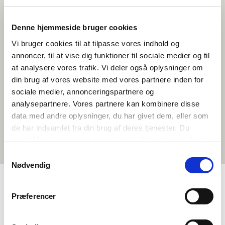
den nordiske pasunion, som lader nordiske medborgere rejse uden
pas i de nordiske lande, og som blev vedtaget i 1954.
Denne hjemmeside bruger cookies
Rådet har 87 valgte medlemmer. Danmark, Finland, Norge og Sverige
Vi bruger cookies til at tilpasse vores indhold og
har 20 medlemmer hver, hvoraf Danmarks repræsentanter udgøres af
to fra Færøerne og to fra Grønland, mens Finland har to
annoncer, til at vise dig funktioner til sociale medier og til
repræsentanter fra Åland. Island har syv medlemmer.
at analysere vores trafik. Vi deler også oplysninger om
Rådsmedlemmerne sidder i landenes parlamenter og udvælges af
parlamentet efter forslag fra partigrupperne. Der er ikke direkte valg
din brug af vores website med vores partnere inden for
til Nordisk Råd.
sociale medier, annonceringspartnere og
analysepartnere. Vores partnere kan kombinere disse
data med andre oplysninger, du har givet dem, eller som
Læs mere om Nordisk Råd her
de har indsamlet fra din brug af deres tjenester. Du
samtykker til vores cookies, hvis du fortsætter med at
anvende vores hjemmeside.
Samtykkevalg
Nødvendig
Præferencer
MENU