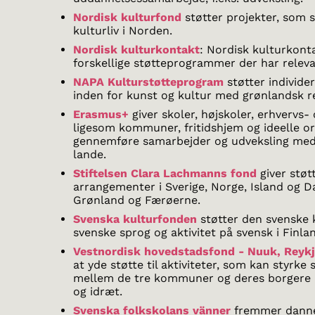
Nordisk kulturfond
støtter projekter, som 
kulturliv i Norden.
Nordisk kulturkontakt
: Nordisk kulturkont
forskellige støtteprogrammer der har releva
NAPA Kulturstøtteprogram
støtter individe
inden for kunst og kultur med grønlandsk re
Erasmus+
giver skoler, højskoler, erhvervs
ligesom kommuner, fritidshjem og ideelle org
gennemføre samarbejder og udveksling med 
lande.
Stiftelsen Clara Lachmanns fond
giver støt
arrangementer i Sverige, Norge, Island og 
Grønland og Færøerne.
Svenska kulturfonden
støtter den svenske 
svenske sprog og aktivitet på svensk i Finla
Vestnordisk hovedstadsfond - Nuuk, Reykj
at yde støtte til aktiviteter, som kan styrk
mellem de tre kommuner og deres borgere i
og idræt.
Svenska folkskolans vänner
fremmer dannel