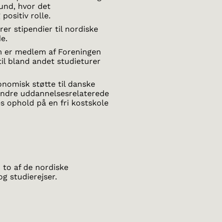
fund, hvor det
positiv rolle.
rer stipendier til nordiske
e.
m er medlem af Foreningen
il bland andet studieturer
nomisk støtte til danske
 andre uddannelsesrelaterede
es ophold på en fri kostskole
to af de nordiske
g studierejser.