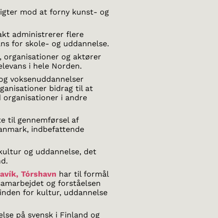
sigter mod at forny kunst- og
akt administrerer flere
ns for skole- og uddannelse.
r, organisationer og aktører
levans i hele Norden.
- og voksenuddannelser
anisationer bidrag til at
organisationer i andre
te til gennemførsel af
Danmark, indbefattende
kultur og uddannelse, det
nd.
avík, Tórshavn
har til formål
e samarbejdet og forståelsen
nden for kultur, uddannelse
se på svensk i Finland og