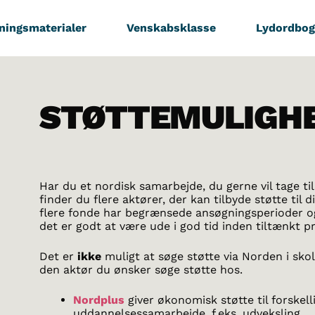
ningsmaterialer
Venskabsklasse
Lydordbog
STØTTEMULIGH
Har du et nordisk samarbejde, du gerne vil tage t
finder du flere aktører, der kan tilbyde støtte til
flere fonde har begrænsede ansøgningsperioder og
det er godt at være ude i god tid inden tiltænkt pr
Det er
ikke
muligt at søge støtte via Norden i sko
den aktør du ønsker søge støtte hos.
Nordplus
giver økonomisk støtte til forskell
uddannelsessamarbejde, f.eks.
udveksling.