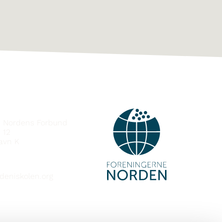
e Nordens Forbund
 12
avn K
deniskolen.org