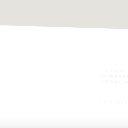
KONTAKT
Foreningern
Vandkunsten
1467
Københ
kontakt@nor