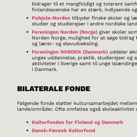
bidrager til et mangfoldigt og tolerant sam
finlandssvenske har en stærk, indlysende og 
Pohjola-Norden
tilbyder finske skoler og læ
studier og studierejser i andre nordiske land
Foreningen Norden (Norge)
giver skoler so
Norden Norge, mulighed for at søge bidrag t
og lærer- og elevudveksling.
Foreningen NORDEN (Danmark)
uddeler øko
unges uddannelse, praktik, studierejser og
aktiviteter i Sverige samt til unge islænding
i Danmark.
BILATERALE FONDE
Følgende fonde støtter kultursamarbejdet mellem 
lande/områder. Ofte omfattes også skoleaktivitet o
Kulturfonden for Finland og Danmark
Dansk-Færøsk Kulturfond