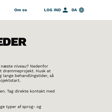
Om os
LOG IND
DA
EDER
il næste niveau? Nedenfor
 dit drømmeprojekt. Husk at
 lange behandlingstider, så
ojektstart.
len. Tag direkte kontakt med
ige typer af sprog- og