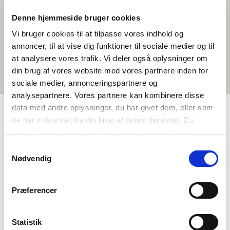
Denne hjemmeside bruger cookies
Vi bruger cookies til at tilpasse vores indhold og
annoncer, til at vise dig funktioner til sociale medier og til
at analysere vores trafik. Vi deler også oplysninger om
din brug af vores website med vores partnere inden for
sociale medier, annonceringspartnere og
analysepartnere. Vores partnere kan kombinere disse
data med andre oplysninger, du har givet dem, eller som
de har indsamlet fra din brug af deres tjenester. Du
TAGS
samtykker til vores cookies, hvis du fortsætter med at
anvende vores hjemmeside.
Samtykkevalg
Gymnasiale udd.
Naturfag
Samfundsfag
Nødvendig
Temaforløb
>3 skoletimer
Præferencer
Statistik