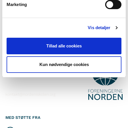
Marketing
Abonner på vores nyhedsbrev
Følg os på Facebook
Vis detaljer
Følg os på Instagram
Tillad alle cookies
KONTAKT
Kun nødvendige cookies
Foreningerne Nordens Forbund
Vandkunsten 12
1467
København K
kontakt@nordeniskolen.org
MED STØTTE FRA