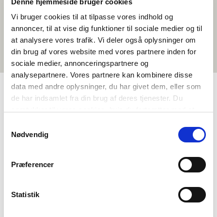
Denne hjemmeside bruger cookies
Vi bruger cookies til at tilpasse vores indhold og
annoncer, til at vise dig funktioner til sociale medier og til
at analysere vores trafik. Vi deler også oplysninger om
din brug af vores website med vores partnere inden for
sociale medier, annonceringspartnere og
analysepartnere. Vores partnere kan kombinere disse
data med andre oplysninger, du har givet dem, eller som
de har indsamlet fra din brug af deres tjenester. Du
TAGS
samtykker til vores cookies, hvis du fortsætter med at
anvende vores hjemmeside.
Sprog
Kortfilm
Islandsk
<1 skoletime
Samtykkevalg
Nødvendig
Præferencer
Statistik
Vil du vide mere om Norden i skolen?