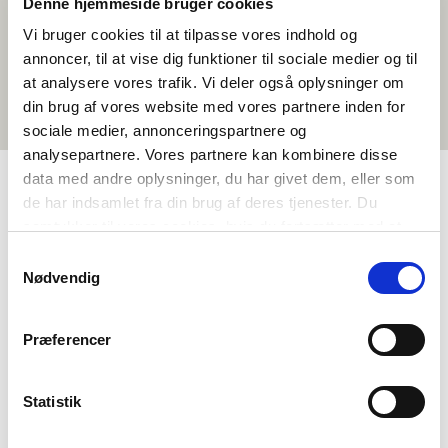
Denne hjemmeside bruger cookies
Vi bruger cookies til at tilpasse vores indhold og
annoncer, til at vise dig funktioner til sociale medier og til
at analysere vores trafik. Vi deler også oplysninger om
din brug af vores website med vores partnere inden for
sociale medier, annonceringspartnere og
analysepartnere. Vores partnere kan kombinere disse
data med andre oplysninger, du har givet dem, eller som
de har indsamlet fra din brug af deres tjenester. Du
TAGS
samtykker til vores cookies, hvis du fortsætter med at
anvende vores hjemmeside.
Sprog
Kortfilm
Svensk
<1 skoletime
Samtykkevalg
Nødvendig
Præferencer
Statistik
Vil du vide mere om Norden i skolen?