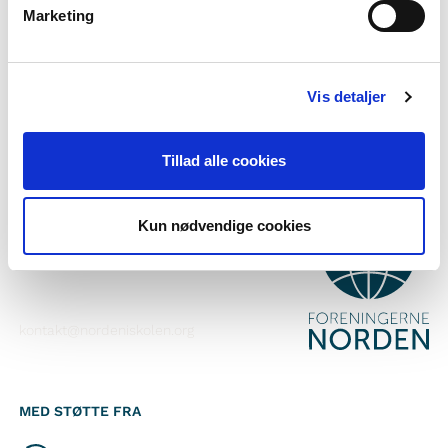
Marketing
Abonner på vores nyhedsbrev
Følg os på Facebook
Vis detaljer
Følg os på Instagram
Tillad alle cookies
KONTAKT
Kun nødvendige cookies
Foreningerne Nordens Forbund
Vandkunsten 12
1467
København K
kontakt@nordeniskolen.org
MED STØTTE FRA