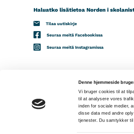
Haluatko lisätietoa Norden i skolanis
Tilaa uutiskirje
Seuraa meitä Facebookissa
Seuraa meitä Instagramissa
Denne hjemmeside bruger
PROJEKTIMME SAA TUKEA SEURAAVILTA 
Vi bruger cookies til at til
til at analysere vores tra
inden for sociale medier,
disse data med andre oplys
tjenester. Du samtykker t