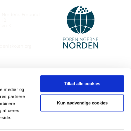
DOT
e Nordens Forbund
 12
avn K
deniskolen.org
Tillad alle cookies
ale medier og
ores partnere
Kun nødvendige cookies
ombinere
g af deres
eside.