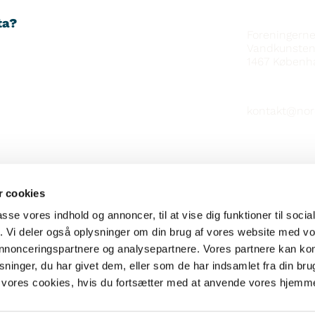
YHTEYSTIE
ta?
Foreningern
Vandkunsten
1467
Københ
kontakt@nor
 cookies
TAHOILTA
passe vores indhold og annoncer, til at vise dig funktioner til soci
fik. Vi deler også oplysninger om din brug af vores website med v
 annonceringspartnere og analysepartnere. Vores partnere kan k
ninger, du har givet dem, eller som de har indsamlet fra din bru
il vores cookies, hvis du fortsætter med at anvende vores hjemm