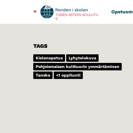
Opetusma
TOISEN ASTEEN KOULUTU
S
TAGS
Kielenopetus
Lyhytelokuva
Pohjoismaisen kulttuurin ymmärtäminen
Tanska
<1 oppitunti