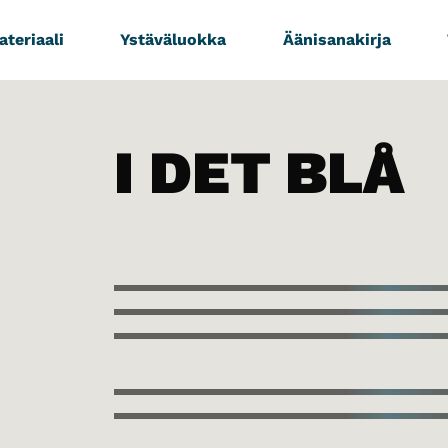
teriaali
Ystäväluokka
Äänisanakirja
I DET BLÅ