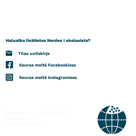
Haluatko lisätietoa Norden i skolanista?
Tilaa uutiskirje
Seuraa meitä Facebookissa
Seuraa meitä Instagramissa
YHTEYSTIEDOT
Foreningerne Nordens Forbund
Vandkunsten 12
1467
København K