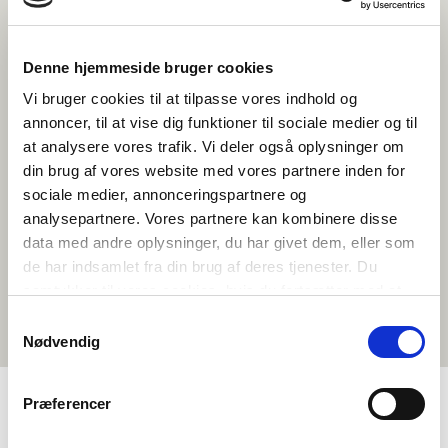
yhteistyöfoorumi, jossa parlamentaarikot työskentelevät sen puolesta,
että Pohjoismaissa olisi hyvä asua, elää ja työskennellä. Tähän
perustuvat myös neuvoston aloitteet. Pohjoismainen passiunioni on
eräs Pohjoismaiden neuvoston toteutuneista aloitteista, jolla on ollut
Denne hjemmeside bruger cookies
mittava vaikutus yhteiskuntaan. Aloite nuijittiin läpi vuonna 1954, mistä
lähtien Pohjoismaiden kansalaiset ovat saaneet matkustaa maiden
Vi bruger cookies til at tilpasse vores indhold og
välillä ilman passia.
annoncer, til at vise dig funktioner til sociale medier og til
at analysere vores trafik. Vi deler også oplysninger om
Neuvosto koostuu 87 jäsenestä. Suomella, Ruotsilla, Tanskalla ja
Norjalla on kullakin 20 paikkaa. Suomen paikoista kaksi kuuluu
din brug af vores website med vores partnere inden for
Ahvenanmaan edustajille ja Tanskan paikoista kaksi Färsaarten ja
sociale medier, annonceringspartnere og
kaksi Grönlannin edustajille. Islannilla on 7 edustajaa. Neuvoston
jäsenet kuuluvat kotimaansa parlamenttiin (eduskuntaan), josta heidät
analysepartnere. Vores partnere kan kombinere disse
valitaan eduskuntaryhmien ehdotusten perusteella. Pohjoismaiden
data med andre oplysninger, du har givet dem, eller som
neuvostoon ei valita edustajia erillisillä vaaleilla.
de har indsamlet fra din brug af deres tjenester. Du
Lue lisää Pohjoismaiden neuvostosta
samtykker til vores cookies, hvis du fortsætter med at
anvende vores hjemmeside.
Samtykkevalg
Nødvendig
Præferencer
VALIKKO