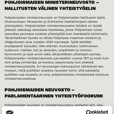
POHJOISMAIDEN MINISTERINEUVOSTO –
HALLITUSTEN VÄLINEN YHTEISTYÖELIN
Pohjoismaiden ministerineuvosto on Pohjoismaiden hallitusten (sekä
Ahvenanmaan, Färsaarten ja Grönlannin itsehallintojen) välinen
yhteistyöelin. Pohjoismaiden ministerineuvoston tehtävä on löytää
yhteisiä ratkaisuja sellaisissa tilanteissa, joissa Pohjoismaat voivat
saavuttaa parempia tuloksia yhteistyöllä kuin itsenäisellä toiminnalla.
Tämänhetkinen tavoite on tehdä Pohjolasta maailman kestävin ja
integroitunein alue vuoteen 2030 mennessä. Työtä tehdään
ensisijaisesti talouden, liike-elämän, koulutuksen, tutkimuksen,
kulttuurin, median, lain ja oikeuden, ympäristön ja luonnon,
hyvinvoinnin ja tasa-arvon sekä ulkopoliittisen yhteistyön parissa.
Pohjoismaiden ministerineuvosto perustettiin vuonna 1971 ja toisin kuin
nimi antaa ymmärtää, se koostuu useammasta kuin yhdestä
ministerineuvostosta. Eri neuvostojen kokoonpanot vaihtelevat sen
mukaan, millä politiikan alueella neuvosto toimii, sillä jokaisella
politiikan osa-alueella on oma, pohjoismaisista ministereistä koostuva
ministerineuvostonsa.
POHJOISMAIDEN NEUVOSTO –
PARLAMENTAARINEN YHTEISTYÖFOORUMI
Pohjoismaiden neuvosto on ministerineuvostoa vanhempi elin, joka
perustettiin vuonna 1952 edistämään Pohjoismaiden välistä
yhteistyötä. Pohjoismaiden neuvosto on parlamenttien välinen