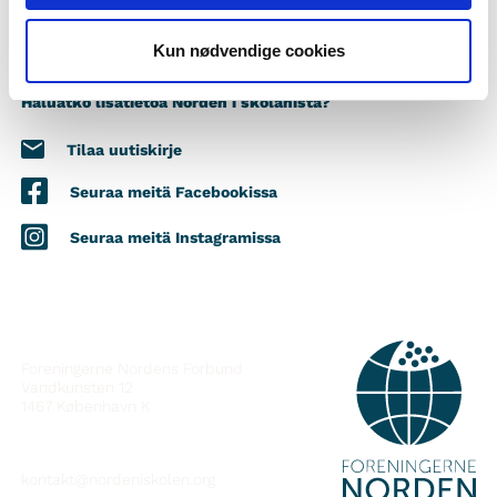
Kun nødvendige cookies
Haluatko lisätietoa Norden i skolanista?
Tilaa uutiskirje
Seuraa meitä Facebookissa
Seuraa meitä Instagramissa
YHTEYSTIEDOT
Foreningerne Nordens Forbund
Vandkunsten 12
1467
København K
kontakt@nordeniskolen.org