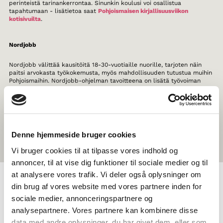
perinteistä tarinankerrontaa. Sinunkin koulusi voi osallistua
tapahtumaan - lisätietoa saat
Pohjoismaisen kirjallisuusviikon
kotisivuilta
.
Nordjobb
Nordjobb välittää kausitöitä 18-30-vuotiaille nuorille, tarjoten näin
paitsi arvokasta työkokemusta, myös mahdollisuuden tutustua muihin
Pohjoismaihin. Nordjobb-ohjelman tavoitteena on lisätä työvoiman
liikkuvuutta pohjoismaisilla työmarkkinoilla sekä levittää tietoa
pohjoismaisista kielistä ja kulttuureista. Ohjelmaan osallistumalla
sekä nordjobbarit että työnantajat edistävät maiden välistä vapaata
liikkuvuutta. Lisätietoa sekä nuorille työnhakijoille että työnantajille on
saatavilla
Nordjobbin nettisivuilta
.
Denne hjemmeside bruger cookies
Vi bruger cookies til at tilpasse vores indhold og
annoncer, til at vise dig funktioner til sociale medier og til
at analysere vores trafik. Vi deler også oplysninger om
din brug af vores website med vores partnere inden for
VALIKKO
sociale medier, annonceringspartnere og
analysepartnere. Vores partnere kan kombinere disse
data med andre oplysninger, du har givet dem, eller som