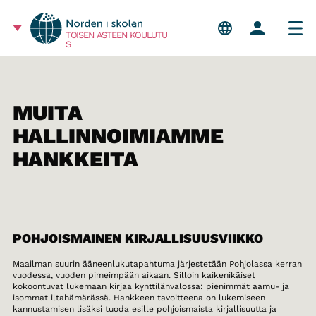
TOISEN ASTEEN KOULUTU
S
MUITA
HALLINNOIMIAMME
HANKKEITA
POHJOISMAINEN KIRJALLISUUSVIIKKO
Maailman suurin ääneenlukutapahtuma järjestetään Pohjolassa kerran
vuodessa, vuoden pimeimpään aikaan. Silloin kaikenikäiset
kokoontuvat lukemaan kirjaa kynttilänvalossa: pienimmät aamu- ja
isommat iltahämärässä. Hankkeen tavoitteena on lukemiseen
kannustamisen lisäksi tuoda esille pohjoismaista kirjallisuutta ja