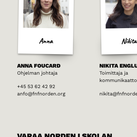
Nikita
Anna
ANNA FOUCARD
NIKITA ENGL
Ohjelman johtaja
Toimittaja ja
kommunikaatto
+45 53 62 42 92
anfo@fnfnorden.org
nikita@fnfnord
VARAA NORDEN I SKOLAN