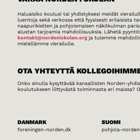
Haluaisiko koulusi tai yhdistyksesi meidät vierai
luentoja sekä verkossa että fyysisesti erilaisista t
naapurikielten ja pohjoismaisen näkökulman paris
alustan tarjoamia mahdollisuuksia. Lähetä pyyntö
kontakt@nordeniskolen.org
ja tulemme mahdoll
mielellämme vierailulle.
OTA YHTEYTTÄ KOLLEGOIHIMM
Onko sinulla kysyttävää kansallisten Norden-yhdis
koulutukseen liittyvästä toiminnasta eri maissa? 
DANMARK
SUOMI
foreningen-norden.dk
pohjola-norden.