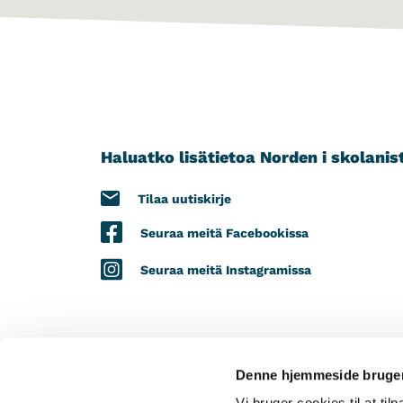
Haluatko lisätietoa Norden i skolanis
Tilaa uutiskirje
Seuraa meitä Facebookissa
Seuraa meitä Instagramissa
Denne hjemmeside bruger
PROJEKTIMME SAA TUKEA SEURAAVILTA 
Vi bruger cookies til at til