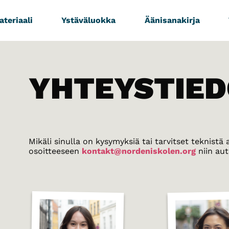
teriaali
Ystäväluokka
Äänisanakirja
YHTEYSTIED
Mikäli sinulla on kysymyksiä tai tarvitset teknistä
osoitteeseen
kontakt@nordeniskolen.org
niin au