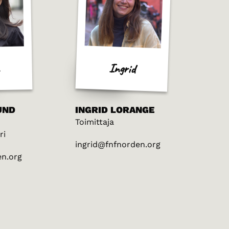
Ingrid
UND
INGRID LORANGE
Toimittaja
ri
ingrid@fnfnorden.org
en.org