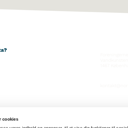
YHTEYSTIE
ta?
Foreningern
Vandkunsten
1467
Københ
kontakt@nor
 cookies
TAHOILTA
passe vores indhold og annoncer, til at vise dig funktioner til soci