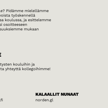
lulle? Pidämme mielellämme
avoista työskennellä
sa koulussa, ja esittelemme
si osoitteeseen
isuuksiemme mukaan
E
tysten kouluihin ja
Ota yhteyttä kollegoihimme!
KALAALLIT NUNAAT
fi
norden.gl