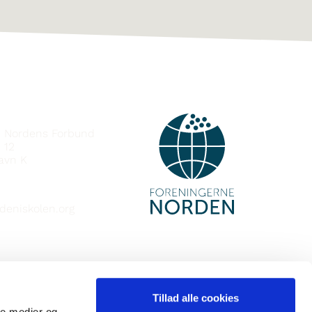
DOT
e Nordens Forbund
 12
avn K
deniskolen.org
Tillad alle cookies
ale medier og