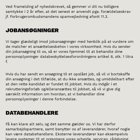
Ved framelding af nyhedsbrevet, så gemmer vi dit nu tidligere
samtykke i 2 år efter, at det senest er anvendt pga. forældelseskrav
jf. Forbrugerombudsmandens spamvejledning afsnit 11.3.
JOBANSØGNINGER
Vi tager glædeligt imod jobansøgninger med henblik på at vurdere om
de matcher et ansættelsesbehov i vores virksomhed. Hvis du sender
din jobansøgning til os, så er vores hjemmel til at behandle dine
personoplysninger databeskyttelsesforordningens artikel 6, stk. 1 litra
f.
Hvis du har sendt en ansøgning til et opslået job, så vil vi bortskaffe
din ansøgning i det tilfælde, at du ikke ansættes, og umiddelbart efter
at den rette kandidat er fundet til jobbet. Hvis du indgår i et
rekrutteringsforløb og/elleransættes til jobbet, så vil vi give dig
særskilt information om hvordan, at vi behandler dine
personoplysninger i denne forbindelse.
DATABEHANDLERE
Få kan klare alt selv, og det samme gælder os. Vi har derfor
samarbejdspartnere, samt benytter os af leverandører, hvoraf nogle
kan være databehandlere. Eksterne leverandører kan eksempelvis
levere systemer til at organisere vores arbejde, services, rådgivning,