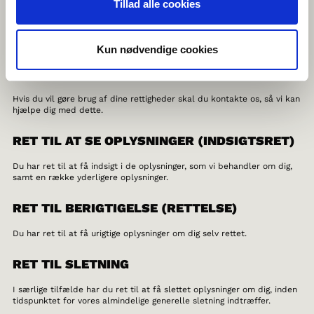
Tillad alle cookies
samt ved at gennemgå vores GDPR-procedurer med medarbejderne.
DE REGISTREREDES RETTIGHEDER
Kun nødvendige cookies
Du har efter databeskyttelsesforordningen en række rettigheder i
forhold til vores behandling af oplysninger om dig.
Hvis du vil gøre brug af dine rettigheder skal du kontakte os, så vi kan
hjælpe dig med dette.
RET TIL AT SE OPLYSNINGER (INDSIGTSRET)
Du har ret til at få indsigt i de oplysninger, som vi behandler om dig,
samt en række yderligere oplysninger.
RET TIL BERIGTIGELSE (RETTELSE)
Du har ret til at få urigtige oplysninger om dig selv rettet.
RET TIL SLETNING
I særlige tilfælde har du ret til at få slettet oplysninger om dig, inden
tidspunktet for vores almindelige generelle sletning indtræffer.