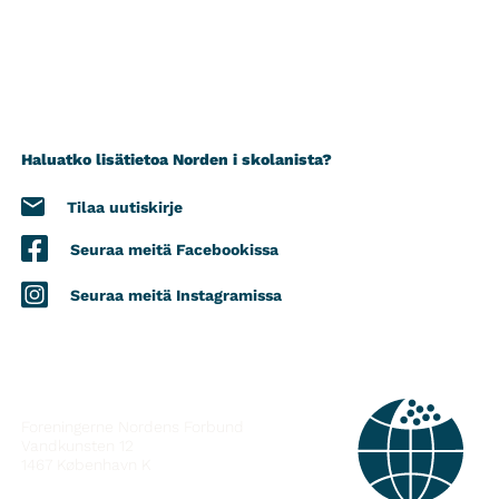
Haluatko lisätietoa Norden i skolanista?
Tilaa uutiskirje
Seuraa meitä Facebookissa
Seuraa meitä Instagramissa
YHTEYSTIEDOT
Foreningerne Nordens Forbund
Vandkunsten 12
1467
København K