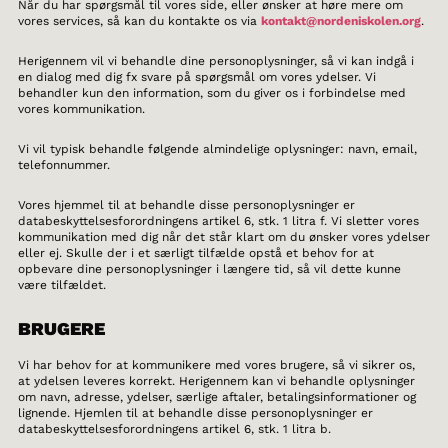
Når du har spørgsmål til vores side, eller ønsker at høre mere om
vores services, så kan du kontakte os via
kontakt@nordeniskolen.org
.
Herigennem vil vi behandle dine personoplysninger, så vi kan indgå i
en dialog med dig fx svare på spørgsmål om vores ydelser. Vi
behandler kun den information, som du giver os i forbindelse med
vores kommunikation.
Vi vil typisk behandle følgende almindelige oplysninger: navn, email,
telefonnummer.
Vores hjemmel til at behandle disse personoplysninger er
databeskyttelsesforordningens artikel 6, stk. 1 litra f. Vi sletter vores
kommunikation med dig når det står klart om du ønsker vores ydelser
eller ej. Skulle der i et særligt tilfælde opstå et behov for at
opbevare dine personoplysninger i længere tid, så vil dette kunne
være tilfældet.
BRUGERE
Vi har behov for at kommunikere med vores brugere, så vi sikrer os,
at ydelsen leveres korrekt. Herigennem kan vi behandle oplysninger
om navn, adresse, ydelser, særlige aftaler, betalingsinformationer og
lignende. Hjemlen til at behandle disse personoplysninger er
databeskyttelsesforordningens artikel 6, stk. 1 litra b.