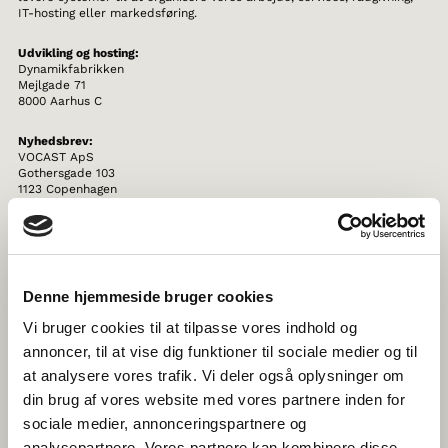
IT-hosting eller markedsføring.
Udvikling og hosting:
Dynamikfabrikken
Mejlgade 71
8000 Aarhus C
Nyhedsbrev:
VOCAST ApS
Gothersgade 103
1123 Copenhagen
Det er vores ansvar at sikre, at dine personoplysninger behandles
ordentligt. Derfor stiller vi høje krav til vores samarbejdspartnere, og
vores partnere skal garantere, at dine personoplysninger er beskyttet.
Denne hjemmeside bruger cookies
Vi indgår derfor aftaler herom med virksomheder (databehandlere),
der håndterer personoplysninger på vores vegne for at højne
Vi bruger cookies til at tilpasse vores indhold og
sikkerheden af dine personoplysninger.
annoncer, til at vise dig funktioner til sociale medier og til
VIDEREGIVELSE AF PERSONOPLYSNINGER
at analysere vores trafik. Vi deler også oplysninger om
din brug af vores website med vores partnere inden for
Vi videregiver ikke dine personoplysninger til tredjemand.
sociale medier, annonceringspartnere og
analysepartnere. Vores partnere kan kombinere disse