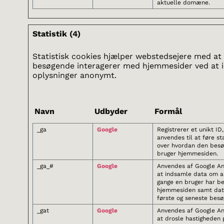
aktuelle domæne.
Statistik (4)
Statistisk cookies hjælper webstedsejere med at
besøgende interagerer med hjemmesider ved at 
oplysninger anonymt.
Navn
Udbyder
Formål
_ga
Google
Registrerer et unikt ID
anvendes til at føre sta
over hvordan den bes
bruger hjemmesiden.
_ga_#
Google
Anvendes af Google Ana
at indsamle data om an
gange en bruger har b
hjemmesiden samt dat
første og seneste besø
_gat
Google
Anvendes af Google Ana
at drosle hastigheden 