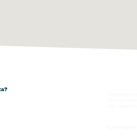
YHTEYSTIE
ta?
Foreningern
Vandkunsten
1467
Københ
kontakt@nor