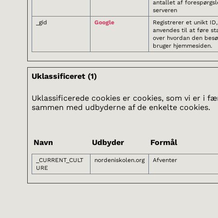
antallet af forespørgsle
serveren
_gid
Google
Registrerer et unikt ID
anvendes til at føre sta
over hvordan den bes
bruger hjemmesiden.
Uklassificeret (1)
Uklassificerede cookies er cookies, som vi er i fæ
sammen med udbyderne af de enkelte cookies.
Navn
Udbyder
Formål
_CURRENT_CULT
nordeniskolen.org
Afventer
URE