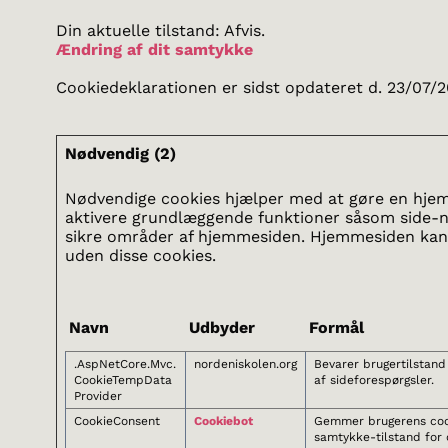
Din aktuelle tilstand: Afvis.
Ændring af dit samtykke
Cookiedeklarationen er sidst opdateret d. 23/07/
Nødvendig (2)
Nødvendige cookies hjælper med at gøre en hje
aktivere grundlæggende funktioner såsom side-na
sikre områder af hjemmesiden. Hjemmesiden kan 
uden disse cookies.
Navn
Udbyder
Formål
.AspNetCore.Mvc.
nordeniskolen.org
Bevarer brugertilstand
CookieTempData
af sideforespørgsler.
Provider
CookieConsent
Cookiebot
Gemmer brugerens coo
samtykke-tilstand for 