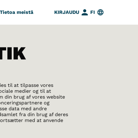
Tietoa meistä
KIRJAUDU
FI
TIK
s til at tilpasse vores
ociale medier og til at
om din brug af vores website
onceringspartnere og
isse data med andre
dsamlet fra din brug af deres
u fortsætter med at anvende