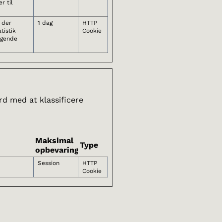
r til
, der
1 dag
HTTP
tistik
Cookie
øgende
rd med at klassificere
Maksimal
Type
opbevaringstid
Session
HTTP
Cookie