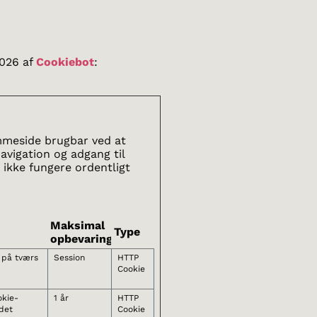
2026 af
Cookiebot
:
mmeside brugbar ved at
vigation og adgang til
ikke fungere ordentligt
Maksimal
Type
opbevaringstid
 på tværs
Session
HTTP
Cookie
kie-
1 år
HTTP
det
Cookie