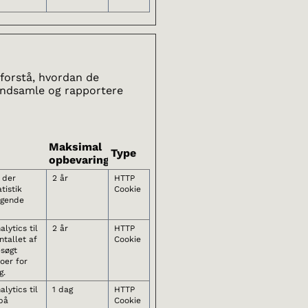
 forstå, hvordan de
indsamle og rapportere
Maksimal
Type
opbevaringstid
, der
2 år
HTTP
tistik
Cookie
øgende
lytics til
2 år
HTTP
tallet af
Cookie
esøgt
oer for
g.
lytics til
1 dag
HTTP
på
Cookie