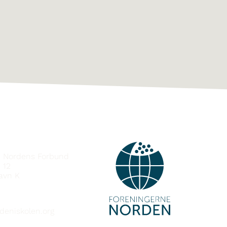
DOT
e Nordens Forbund
 12
avn K
deniskolen.org