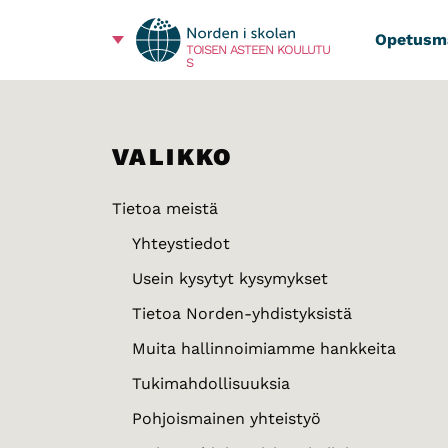
Opetusma
TOISEN ASTEEN KOULUTU
S
VALIKKO
Tietoa meistä
Yhteystiedot
Usein kysytyt kysymykset
Tietoa Norden-yhdistyksistä
Muita hallinnoimiamme hankkeita
Tukimahdollisuuksia
Pohjoismainen yhteistyö