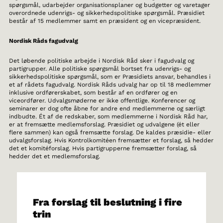
spørgsmål, udarbejder organisationsplaner og budgetter og varetager
overordnede udenrigs- og sikkerhedspolitiske spørgsmål. Præsidiet
består af 15 medlemmer samt en præsident og en vicepræsident.
Nordisk Råds fagudvalg
Det løbende politiske arbejde i Nordisk Råd sker i fagudvalg og
partigrupper. Alle politiske spørgsmål bortset fra udenrigs- og
sikkerhedspolitiske spørgsmål, som er Præsidiets ansvar, behandles i
et af rådets fagudvalg. Nordisk Råds udvalg har op til 18 medlemmer
inklusive ordførerskabet, som består af en ordfører og en
viceordfører. Udvalgsmøderne er ikke offentlige. Konferencer og
seminarer er dog ofte åbne for andre end medlemmerne og særligt
indbudte. Ét af de redskaber, som medlemmerne i Nordisk Råd har,
er at fremsætte medlemsforslag. Præsidiet og udvalgene (ét eller
flere sammen) kan også fremsætte forslag. De kaldes præsidie- eller
udvalgsforslag. Hvis Kontrolkomitéen fremsætter et forslag, så hedder
det et komitéforslag. Hvis partigrupperne fremsætter forslag, så
hedder det et medlemsforslag.
Fra forslag til beslutning i fire
trin