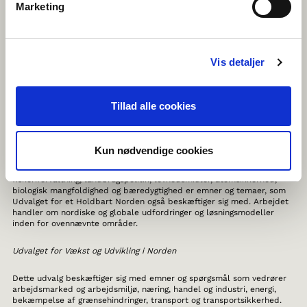
kræfter og arbejde, idet de to faktorer spiller en væsentlig rolle i et
Marketing
demokratisk velfærdssamfund. Idræt, sprog, film og medier, almen og
mangfoldig kunst og kultur, samt børne- og ungdomskultur hører også
under udvalget for Kundskab og Kultur i Nordens arbejdsområder.
Vis detaljer
Udvalget for Holdbart Norden
Dette udvalg arbejder med emner og sager, der berører miljø- og
naturbeskyttelse, naturressourcer – herunder udnyttelse af
Tillad alle cookies
naturressourcer inden for jordbrug, fiskeri og skovbrug.
Klimaspørgsmål er også en vigtig del af arbejdet – herunder
konsekvenserne af klimaforandringerne, som især berører de
nordligste områder af Norden. Eksempelvis Grønland med den
Kun nødvendige cookies
smeltende indlandsis, men som også har globale konsekvenser i form
af eksempelvis klimaflygtninge. Forbrugerrettigheder,
fiskeriforvaltning, landbrugspolitik, levnedsmidler, atomsikkerhed,
biologisk mangfoldighed og bæredygtighed er emner og temaer, som
Udvalget for et Holdbart Norden også beskæftiger sig med. Arbejdet
handler om nordiske og globale udfordringer og løsningsmodeller
inden for ovennævnte områder.
Udvalget for Vækst og Udvikling i Norden
Dette udvalg beskæftiger sig med emner og spørgsmål som vedrører
arbejdsmarked og arbejdsmiljø, næring, handel og industri, energi,
bekæmpelse af grænsehindringer, transport og transportsikkerhed.