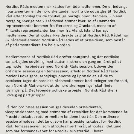
Nordisk Råds medlemmer kaldes for rådsmedlemmer. De er indvalgt
i parlamenterne i de nordiske lande, hvorfra de udvælges til Nordisk
Råd efter forslag fra de forskellige partigrupper. Danmark, Finland,
Norge og Sverige har 20 rådsmedlemmer hver. To af Danmarks
repræsentanter kommer fra Færøerne og Grønland, mens to af
Finlands repræsentanter kommer fra Åland. Island har syv
medlemmer. Der afholdes ikke direkte valg til Nordisk Råd. Rådet har
87 rådsmedlemmer. Nordisk Råd ledes af et præsidium, som består
af parlamentarikere fra hele Norden.
Medlemmerne af Nordisk Råd drøfter spørgsmål og det nordiske
samarbejdes udvikling med statsministrene en gang om året på et
topmøde i forbindelse med Nordisk Råds session. Udover den
ordinære session og en temasession, afholder Nordisk Råd faste
møder i udvalgene, arbejdsgrupperne og i præsidiet. På de to
sessioner tager de nordiske rådsmedlemmer beslutninger om forhold,
som Nordisk Råd ønsker, at de nordiske regeringer skal finde
løsninger på. Det løbende politiske arbejde i Nordisk Råd sker i
udvalg og partigrupper.
På den ordinære session vælges desuden præsidenten,
vicepræsidenten og medlemmerne af Præsidiet for det kommende år.
Præsidentskabet roterer mellem landene hvert år. Den ordinære
session afholdes i det land, som har præsidentskabet for Nordisk
Råd. Temasessionen, som afholdes hvert forår, afholdes i det land,
som har formandskabet for Nordisk Ministerråd. I hvert