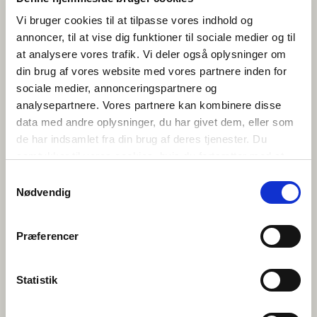
tager stilling til rekommendationen i en egen
beslutningsprocess.
Vi bruger cookies til at tilpasse vores indhold og
annoncer, til at vise dig funktioner til sociale medier og til
at analysere vores trafik. Vi deler også oplysninger om
din brug af vores website med vores partnere inden for
sociale medier, annonceringspartnere og
analysepartnere. Vores partnere kan kombinere disse
data med andre oplysninger, du har givet dem, eller som
NORDISK RÅDS UDVALG, PR. DECEMBER
de har indsamlet fra din brug af deres tjenester. Du
2022:
samtykker til vores cookies, hvis du fortsætter med at
anvende vores hjemmeside.
Samtykkevalg
Nødvendig
Udvalget for Kundskab og Kultur
Præferencer
Dette udvalg arbejder med emner og sager der berører kultur,
forskning og uddannelse, grund- og sekundærskole,
voksenuddannelse og folkeoplysning - herunder sager om
sprogsamarbejde, nye medier, kompetenceudvikling og innovation i
Statistik
uddannelserne.
Udvalget beskæftiger sig også med civilsamfundet og de frivilliges