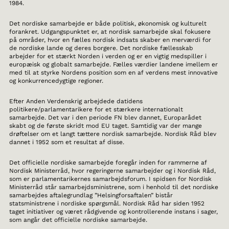
1984.
Det nordiske samarbejde er både politisk, økonomisk og kulturelt
forankret. Udgangspunktet er, at nordisk samarbejde skal fokusere
på områder, hvor en fælles nordisk indsats skaber en merværdi for
de nordiske lande og deres borgere. Det nordiske fællesskab
arbejder for et stærkt Norden i verden og er en vigtig medspiller i
europæisk og globalt samarbejde. Fælles værdier landene imellem er
med til at styrke Nordens position som en af verdens mest innovative
og konkurrencedygtige regioner.
Efter Anden Verdenskrig arbejdede datidens
politikere/parlamentarikere for et stærkere internationalt
samarbejde. Det var i den periode FN blev dannet, Europarådet
skabt og de første skridt mod EU taget. Samtidig var der mange
drøftelser om et langt tættere nordisk samarbejde. Nordisk Råd blev
dannet i 1952 som et resultat af disse.
Det officielle nordiske samarbejde foregår inden for rammerne af
Nordisk Ministerråd, hvor regeringerne samarbejder og i Nordisk Råd,
som er parlamentarikernes samarbejdsforum. I spidsen for Nordisk
Ministerråd står samarbejdsministrene, som i henhold til det nordiske
samarbejdes aftalegrundlag ”Helsingforsaftalen” bistår
statsministrene i nordiske spørgsmål. Nordisk Råd har siden 1952
taget initiativer og været rådgivende og kontrollerende instans i sager,
som angår det officielle nordiske samarbejde.