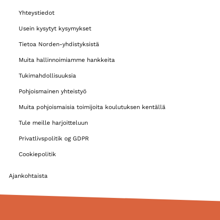
Yhteystiedot
Usein kysytyt kysymykset
Tietoa Norden-yhdistyksistä
Muita hallinnoimiamme hankkeita
Tukimahdollisuuksia
Pohjoismainen yhteistyö
Muita pohjoismaisia toimijoita koulutuksen kentällä
Tule meille harjoitteluun
Privatlivspolitik og GDPR
Cookiepolitik
Ajankohtaista