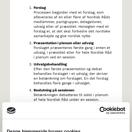
Forslag
Processen begynder med et forslag, som
aflevereres af en eller flere af Nordisk Råds
medlemmer, partigrupper, delegationer,
udvalg eller af præsidiet. Hensigten med et
forslag er, at det skal forbedre det nordiske
samarbejde og give nordisk nytte.
Præsentation i plenum eller udvalg
Forslaget præsenteres første gang i enten et
udvalg, i præsidiet eller for hele Nordisk Råd
i plenum ved en session.
Udvalgsbehandling
Efter den første præsentation og debat
behandles forslaget i et udvalg, der skriver
en betænkning om forslaget. En del forslag
behandles flere gange i udvalget.
Beslutning på sessionen
Betænkningen debatteres til sidst i plenum
af hele Nordisk Råd under en session.
Plenum tager en beslutning. I visse tilfælde
tages en endelig beslutning i præsidiet. Hvis
betænkningen godkendes i plenum ved et
simpelt flertal, bliver det en
rekommendation, som sendes til de nordiske
regeringer og/eller Nordisk Ministerråd, der
Denne hjemmeside bruger cookies