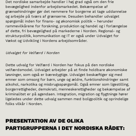
Det nordiske samarbejde handler i høj grad også om den frie
bevægelighed indenfor arbejdsmarkedet. Bekæmpelse af
grænsehindringer gør det nemmere for borgerne at tage uddannelse
og arbejde på tværs af grænserne. Desuden behandler udvalget
spørgsmål inden for finans- og økonomisk politik – herunder
rammevilkårene for forskning, produktion og handel og i forlængelse
af dette, fri bevægelighed på markederne i Norden. Regional- og
strukturpolitik, kommunikation og IT er også under Udvalget for
Vækst og Udvikling i Nordens arbejdsområder.
Udvalget for Velfærd i Norden
Dette udvalg for Velfærd i Norden har fokus på den nordiske
velfærdsmodel. Udvalget arbejder på at finde holdbare økonomiske
løsninger, som også er bæredygtige. Udvalget beskæftiger sig med
emner som omsorg for børn, unge og ældre, funktionshindringer samt
alkohol, narkotika og misbrugsspørgsmål. Også emner som ligestilling,
borgerrettigheder, demokrati, menneskerettigheder og bekæmpelse af
kriminalitet er på agendaen. Integration, migration og flygtninge hører
ligeledes under dette udvalg sammen med boligpolitik og oprindelige
folks vilkår i Norden.
PRESENTATION AV DE OLIKA
PARTIGRUPPERNA I DET NORDISKA RÅDET: