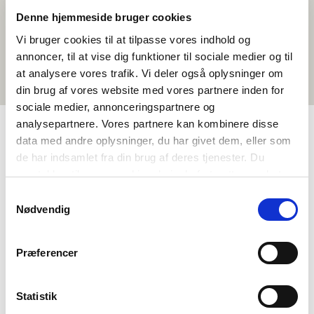
Denne hjemmeside bruger cookies
Vi bruger cookies til at tilpasse vores indhold og
annoncer, til at vise dig funktioner til sociale medier og til
at analysere vores trafik. Vi deler også oplysninger om
din brug af vores website med vores partnere inden for
sociale medier, annonceringspartnere og
analysepartnere. Vores partnere kan kombinere disse
data med andre oplysninger, du har givet dem, eller som
TAGS
de har indsamlet fra din brug af deres tjenester. Du
samtykker til vores cookies, hvis du fortsætter med at
Kielenopetus
Lyhytelokuva
anvende vores hjemmeside.
Samtykkevalg
Pohjoismaisen kulttuurin ymmärtäminen
Tanska
Nødvendig
<1 oppitunti
Præferencer
Statistik