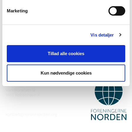
Marketing
Haluatko lisätietoa Norden i skolanista?
Tilaa uutiskirje
Vis detaljer
Seuraa meitä Facebookissa
Seuraa meitä Instagramissa
Tillad alle cookies
Kun nødvendige cookies
YHTEYSTIEDOT
Foreningerne Nordens Forbund
Vandkunsten 12
1467
København K
kontakt@nordeniskolen.org